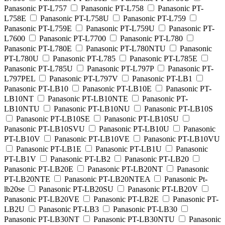
Panasonic PT-L757
Panasonic PT-L758
Panasonic PT-
L758E
Panasonic PT-L758U
Panasonic PT-L759
Panasonic PT-L759E
Panasonic PT-L759U
Panasonic PT-
L7600
Panasonic PT-L7700
Panasonic PT-L780
Panasonic PT-L780E
Panasonic PT-L780NTU
Panasonic
PT-L780U
Panasonic PT-L785
Panasonic PT-L785E
Panasonic PT-L785U
Panasonic PT-L797P
Panasonic PT-
L797PEL
Panasonic PT-L797V
Panasonic PT-LB1
Panasonic PT-LB10
Panasonic PT-LB10E
Panasonic PT-
LB10NT
Panasonic PT-LB10NTE
Panasonic PT-
LB10NTU
Panasonic PT-LB10NU
Panasonic PT-LB10S
Panasonic PT-LB10SE
Panasonic PT-LB10SU
Panasonic PT-LB10SVU
Panasonic PT-LB10U
Panasonic
PT-LB10V
Panasonic PT-LB10VE
Panasonic PT-LB10VU
Panasonic PT-LB1E
Panasonic PT-LB1U
Panasonic
PT-LB1V
Panasonic PT-LB2
Panasonic PT-LB20
Panasonic PT-LB20E
Panasonic PT-LB20NT
Panasonic
PT-LB20NTE
Panasonic PT-LB20NTEA
Panasonic Pt-
lb20se
Panasonic PT-LB20SU
Panasonic PT-LB20V
Panasonic PT-LB20VE
Panasonic PT-LB2E
Panasonic PT-
LB2U
Panasonic PT-LB3
Panasonic PT-LB30
Panasonic PT-LB30NT
Panasonic PT-LB30NTU
Panasonic