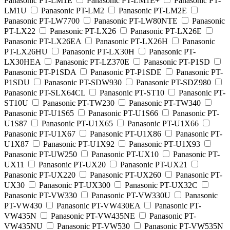
Panasonic PT-LM1E
Panasonic PT-LM1E+
Panasonic PT-
LM1U
Panasonic PT-LM2
Panasonic PT-LM2E
Panasonic PT-LW7700
Panasonic PT-LW80NTE
Panasonic
PT-LX22
Panasonic PT-LX26
Panasonic PT-LX26E
Panasonic PT-LX26EA
Panasonic PT-LX26H
Panasonic
PT-LX26HU
Panasonic PT-LX30H
Panasonic PT-
LX30HEA
Panasonic PT-LZ370E
Panasonic PT-P1SD
Panasonic PT-P1SDA
Panasonic PT-P1SDE
Panasonic PT-
P1SDU
Panasonic PT-SDW930
Panasonic PT-SDZ980
Panasonic PT-SLX64CL
Panasonic PT-ST10
Panasonic PT-
ST10U
Panasonic PT-TW230
Panasonic PT-TW340
Panasonic PT-U1S65
Panasonic PT-U1S66
Panasonic PT-
U1S87
Panasonic PT-U1X65
Panasonic PT-U1X66
Panasonic PT-U1X67
Panasonic PT-U1X86
Panasonic PT-
U1X87
Panasonic PT-U1X92
Panasonic PT-U1X93
Panasonic PT-UW250
Panasonic PT-UX10
Panasonic PT-
UX11
Panasonic PT-UX20
Panasonic PT-UX21
Panasonic PT-UX220
Panasonic PT-UX260
Panasonic PT-
UX30
Panasonic PT-UX300
Panasonic PT-UX32C
Panasonic PT-VW330
Panasonic PT-VW330U
Panasonic
PT-VW430
Panasonic PT-VW430EA
Panasonic PT-
VW435N
Panasonic PT-VW435NE
Panasonic PT-
VW435NU
Panasonic PT-VW530
Panasonic PT-VW535N