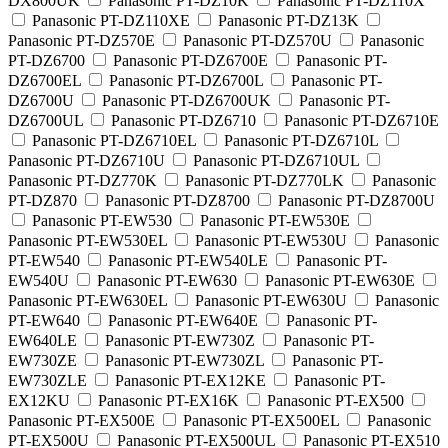
DX800UK
Panasonic PT-DZ10K
Panasonic PT-DZ110X
Panasonic PT-DZ110XE
Panasonic PT-DZ13K
Panasonic PT-DZ570E
Panasonic PT-DZ570U
Panasonic
PT-DZ6700
Panasonic PT-DZ6700E
Panasonic PT-
DZ6700EL
Panasonic PT-DZ6700L
Panasonic PT-
DZ6700U
Panasonic PT-DZ6700UK
Panasonic PT-
DZ6700UL
Panasonic PT-DZ6710
Panasonic PT-DZ6710E
Panasonic PT-DZ6710EL
Panasonic PT-DZ6710L
Panasonic PT-DZ6710U
Panasonic PT-DZ6710UL
Panasonic PT-DZ770K
Panasonic PT-DZ770LK
Panasonic
PT-DZ870
Panasonic PT-DZ8700
Panasonic PT-DZ8700U
Panasonic PT-EW530
Panasonic PT-EW530E
Panasonic PT-EW530EL
Panasonic PT-EW530U
Panasonic
PT-EW540
Panasonic PT-EW540LE
Panasonic PT-
EW540U
Panasonic PT-EW630
Panasonic PT-EW630E
Panasonic PT-EW630EL
Panasonic PT-EW630U
Panasonic
PT-EW640
Panasonic PT-EW640E
Panasonic PT-
EW640LE
Panasonic PT-EW730Z
Panasonic PT-
EW730ZE
Panasonic PT-EW730ZL
Panasonic PT-
EW730ZLE
Panasonic PT-EX12KE
Panasonic PT-
EX12KU
Panasonic PT-EX16K
Panasonic PT-EX500
Panasonic PT-EX500E
Panasonic PT-EX500EL
Panasonic
PT-EX500U
Panasonic PT-EX500UL
Panasonic PT-EX510