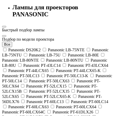
Лампы для проекторов
PANASONIC
Быстрый подбор лампы
Подбор по модели проектора
Все
Panasonic DS20K2
Panasonic LB-75NTE
Panasonic
LB-75NTU
Panasonic LB-75U
Panasonic LB-80E
Panasonic LB-80NTE
Panasonic LB-80NTU
Panasonic
LB-80U
Panasonic PT-43LC14
Panasonic PT-43LCX64
Panasonic PT-44LCX65
Panasonic PT-44LCX65-K
Panasonic PT-50LC13
Panasonic PT-50LC13-K
Panasonic
PT-50LC14
Panasonic PT-50LCX63
Panasonic PT-
50LCX64
Panasonic PT-52LCX15
Panasonic PT-
52LCX15B
Panasonic PT-52LCX35
Panasonic PT-
52LCX65
Panasonic PT-52LCX65-K
Panasonic PT-
56DLX76
Panasonic PT-60LC13
Panasonic PT-60LC14
Panasonic PT-60LCX63
Panasonic PT-60LCX64
Panasonic PT-60LCX64C
Panasonic PT-61DLX26