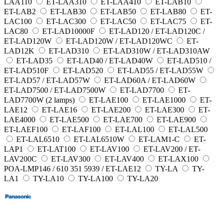
LAA110
ET-LAA310
ET-LAA410
ET-LAB10
ET-LAB2
ET-LAB30
ET-LAB50
ET-LAB80
ET-
LAC100
ET-LAC300
ET-LAC50
ET-LAC75
ET-
LAC80
ET-LAD10000F
ET-LAD120 / ET-LAD120C /
ET-LAD120W
ET-LAD120W / ET-LAD120WC
ET-
LAD12K
ET-LAD310
ET-LAD310W / ET-LAD310AW
ET-LAD35
ET-LAD40 / ET-LAD40W
ET-LAD510 /
ET-LAD510F
ET-LAD520
ET-LAD55 / ET-LAD55W
ET-LAD57 / ET-LAD57W
ET-LAD60A / ET-LAD60W
ET-LAD7500 / ET-LAD7500W
ET-LAD7700
ET-
LAD7700W (2 lamps)
ET-LAE100
ET-LAE1000
ET-
LAE12
ET-LAE16
ET-LAE200
ET-LAE300
ET-
LAE4000
ET-LAE500
ET-LAE700
ET-LAE900
ET-LAEF100
ET-LAF100
ET-LAL100
ET-LAL500
ET-LAL6510
ET-LAL6510W
ET-LAM1-C
ET-
LAP1
ET-LAT100
ET-LAV100
ET-LAV200 / ET-
LAV200C
ET-LAV300
ET-LAV400
ET-LAX100
POA-LMP146 / 610 351 5939 / ET-LAE12
TY-LA
TY-
LA1
TY-LA10
TY-LA100
TY-LA20