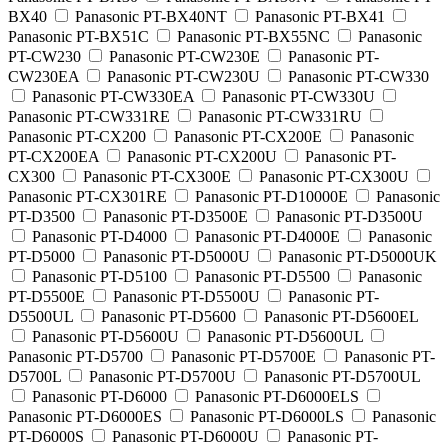
BX40
Panasonic PT-BX40NT
Panasonic PT-BX41
Panasonic PT-BX51C
Panasonic PT-BX55NC
Panasonic
PT-CW230
Panasonic PT-CW230E
Panasonic PT-
CW230EA
Panasonic PT-CW230U
Panasonic PT-CW330
Panasonic PT-CW330EA
Panasonic PT-CW330U
Panasonic PT-CW331RE
Panasonic PT-CW331RU
Panasonic PT-CX200
Panasonic PT-CX200E
Panasonic
PT-CX200EA
Panasonic PT-CX200U
Panasonic PT-
CX300
Panasonic PT-CX300E
Panasonic PT-CX300U
Panasonic PT-CX301RE
Panasonic PT-D10000E
Panasonic
PT-D3500
Panasonic PT-D3500E
Panasonic PT-D3500U
Panasonic PT-D4000
Panasonic PT-D4000E
Panasonic
PT-D5000
Panasonic PT-D5000U
Panasonic PT-D5000UK
Panasonic PT-D5100
Panasonic PT-D5500
Panasonic
PT-D5500E
Panasonic PT-D5500U
Panasonic PT-
D5500UL
Panasonic PT-D5600
Panasonic PT-D5600EL
Panasonic PT-D5600U
Panasonic PT-D5600UL
Panasonic PT-D5700
Panasonic PT-D5700E
Panasonic PT-
D5700L
Panasonic PT-D5700U
Panasonic PT-D5700UL
Panasonic PT-D6000
Panasonic PT-D6000ELS
Panasonic PT-D6000ES
Panasonic PT-D6000LS
Panasonic
PT-D6000S
Panasonic PT-D6000U
Panasonic PT-