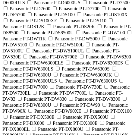
D6000ULS
Panasonic PT-D6000US
Panasonic PT-D7500
Panasonic PT-D7600
Panasonic PT-D7700
Panasonic
PT-DF5700
Panasonic PT-DS100
Panasonic PT-DS100X
Panasonic PT-DS100XE
Panasonic PT-DS110
Panasonic PT-DS12K
Panasonic PT-DS20K
Panasonic PT-
DS8500
Panasonic PT-DS8500U
Panasonic PT-DW100
Panasonic PT-DW11K
Panasonic PT-DW5000
Panasonic
PT-DW5100
Panasonic PT-DW5100L
Panasonic PT-
DW5100U
Panasonic PT-DW5100UL
Panasonic PT-
DW530E
Panasonic PT-DW5700E
Panasonic PT-DW6300
Panasonic PT-DW6300ELS
Panasonic PT-DW6300ES
Panasonic PT-DW6300LS
Panasonic PT-DW6300S
Panasonic PT-DW6300U
Panasonic PT-DW6300UK
Panasonic PT-DW6300ULS
Panasonic PT-DW6300US
Panasonic PT-DW7000
Panasonic PT-DW730E
Panasonic
PT-DW730EL
Panasonic PT-DW7700L
Panasonic PT-
DW83
Panasonic PT-DW830
Panasonic PT-DW8300
Panasonic PT-DW8300U
Panasonic PT-DW90
Panasonic
PT-DW90X
Panasonic PT-DW90XE
Panasonic PT-DX100
Panasonic PT-DX500E
Panasonic PT-DX500U
Panasonic PT-DX800
Panasonic PT-DX800E
Panasonic
PT-DX800EL
Panasonic PT-DX800U
Panasonic PT-