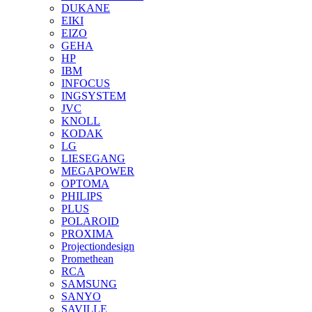
DUKANE
EIKI
EIZO
GEHA
HP
IBM
INFOCUS
INGSYSTEM
JVC
KNOLL
KODAK
LG
LIESEGANG
MEGAPOWER
OPTOMA
PHILIPS
PLUS
POLAROID
PROXIMA
Projectiondesign
Promethean
RCA
SAMSUNG
SANYO
SAVILLE