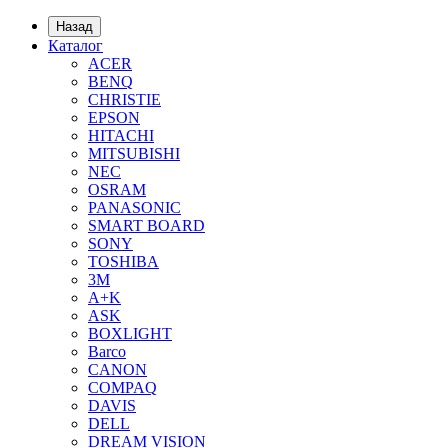
Назад
Каталог
ACER
BENQ
CHRISTIE
EPSON
HITACHI
MITSUBISHI
NEC
OSRAM
PANASONIC
SMART BOARD
SONY
TOSHIBA
3М
A+K
ASK
BOXLIGHT
Barco
CANON
COMPAQ
DAVIS
DELL
DREAM VISION