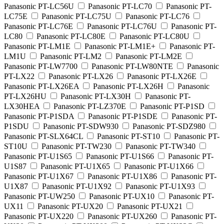
Panasonic PT-LC56U
Panasonic PT-LC70
Panasonic PT-
LC75E
Panasonic PT-LC75U
Panasonic PT-LC76
Panasonic PT-LC76E
Panasonic PT-LC76U
Panasonic PT-
LC80
Panasonic PT-LC80E
Panasonic PT-LC80U
Panasonic PT-LM1E
Panasonic PT-LM1E+
Panasonic PT-
LM1U
Panasonic PT-LM2
Panasonic PT-LM2E
Panasonic PT-LW7700
Panasonic PT-LW80NTE
Panasonic
PT-LX22
Panasonic PT-LX26
Panasonic PT-LX26E
Panasonic PT-LX26EA
Panasonic PT-LX26H
Panasonic
PT-LX26HU
Panasonic PT-LX30H
Panasonic PT-
LX30HEA
Panasonic PT-LZ370E
Panasonic PT-P1SD
Panasonic PT-P1SDA
Panasonic PT-P1SDE
Panasonic PT-
P1SDU
Panasonic PT-SDW930
Panasonic PT-SDZ980
Panasonic PT-SLX64CL
Panasonic PT-ST10
Panasonic PT-
ST10U
Panasonic PT-TW230
Panasonic PT-TW340
Panasonic PT-U1S65
Panasonic PT-U1S66
Panasonic PT-
U1S87
Panasonic PT-U1X65
Panasonic PT-U1X66
Panasonic PT-U1X67
Panasonic PT-U1X86
Panasonic PT-
U1X87
Panasonic PT-U1X92
Panasonic PT-U1X93
Panasonic PT-UW250
Panasonic PT-UX10
Panasonic PT-
UX11
Panasonic PT-UX20
Panasonic PT-UX21
Panasonic PT-UX220
Panasonic PT-UX260
Panasonic PT-