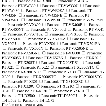
UX30
Panasonic PT-UX300
Panasonic PT-UX32C
Panasonic PT-VW330
Panasonic PT-VW330U
Panasonic
PT-VW430
Panasonic PT-VW430EA
Panasonic PT-
VW435N
Panasonic PT-VW435NE
Panasonic PT-
VW435NU
Panasonic PT-VW530
Panasonic PT-VW535N
Panasonic PT-VX400
Panasonic PT-VX400E
Panasonic
PT-VX400NT
Panasonic PT-VX400U
Panasonic PT-VX41
Panasonic PT-VX410Z
Panasonic PT-VX500
Panasonic
PT-VX500E
Panasonic PT-VX500EA
Panasonic PT-
VX500U
Panasonic PT-VX501
Panasonic PT-VX501EA
Panasonic PT-VX505N
Panasonic PT-VX505NE
Panasonic PT-VX505NU
Panasonic PT-VX600
Panasonic
PT-VX605N
Panasonic PT-VZ575N
Panasonic PT-X20
Panasonic PT-X20ST
Panasonic PT-X20ST S1
Panasonic
PT-X21
Panasonic PT-X22
Panasonic PT-X2800STC
Panasonic PT-X2801STC
Panasonic PT-X30
Panasonic PT-
X300
Panasonic PT-X3000STC
Panasonic PT-X3001STC
Panasonic PT-X301
Panasonic PT-X3100SRC
Panasonic PT-X320C
Panasonic PT-X321C
Panasonic PT-
X510
Panasonic PT-X520
Panasonic PT-X610
Panasonic TH-D3500
Panasonic TH-D3500U
Panasonic
TH-L502
Panasonic TH-LC75
Подбор по модели лампы