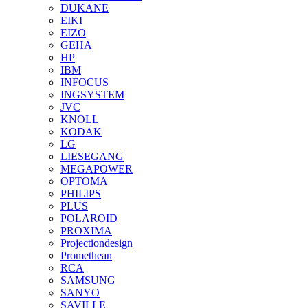
DUKANE
EIKI
EIZO
GEHA
HP
IBM
INFOCUS
INGSYSTEM
JVC
KNOLL
KODAK
LG
LIESEGANG
MEGAPOWER
OPTOMA
PHILIPS
PLUS
POLAROID
PROXIMA
Projectiondesign
Promethean
RCA
SAMSUNG
SANYO
SAVILLE