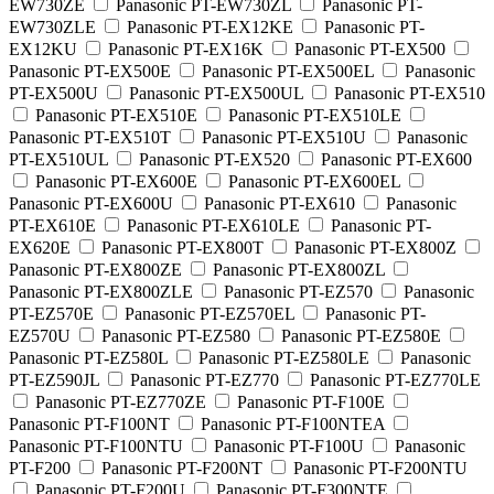
EW730ZE
Panasonic PT-EW730ZL
Panasonic PT-
EW730ZLE
Panasonic PT-EX12KE
Panasonic PT-
EX12KU
Panasonic PT-EX16K
Panasonic PT-EX500
Panasonic PT-EX500E
Panasonic PT-EX500EL
Panasonic
PT-EX500U
Panasonic PT-EX500UL
Panasonic PT-EX510
Panasonic PT-EX510E
Panasonic PT-EX510LE
Panasonic PT-EX510T
Panasonic PT-EX510U
Panasonic
PT-EX510UL
Panasonic PT-EX520
Panasonic PT-EX600
Panasonic PT-EX600E
Panasonic PT-EX600EL
Panasonic PT-EX600U
Panasonic PT-EX610
Panasonic
PT-EX610E
Panasonic PT-EX610LE
Panasonic PT-
EX620E
Panasonic PT-EX800T
Panasonic PT-EX800Z
Panasonic PT-EX800ZE
Panasonic PT-EX800ZL
Panasonic PT-EX800ZLE
Panasonic PT-EZ570
Panasonic
PT-EZ570E
Panasonic PT-EZ570EL
Panasonic PT-
EZ570U
Panasonic PT-EZ580
Panasonic PT-EZ580E
Panasonic PT-EZ580L
Panasonic PT-EZ580LE
Panasonic
PT-EZ590JL
Panasonic PT-EZ770
Panasonic PT-EZ770LE
Panasonic PT-EZ770ZE
Panasonic PT-F100E
Panasonic PT-F100NT
Panasonic PT-F100NTEA
Panasonic PT-F100NTU
Panasonic PT-F100U
Panasonic
PT-F200
Panasonic PT-F200NT
Panasonic PT-F200NTU
Panasonic PT-F200U
Panasonic PT-F300NTE