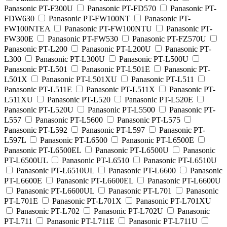
Panasonic PT-F300U
Panasonic PT-FD570
Panasonic PT-
FDW630
Panasonic PT-FW100NT
Panasonic PT-
FW100NTEA
Panasonic PT-FW100NTU
Panasonic PT-
FW300E
Panasonic PT-FW530
Panasonic PT-FZ570U
Panasonic PT-L200
Panasonic PT-L200U
Panasonic PT-
L300
Panasonic PT-L300U
Panasonic PT-L500U
Panasonic PT-L501
Panasonic PT-L501E
Panasonic PT-
L501X
Panasonic PT-L501XU
Panasonic PT-L511
Panasonic PT-L511E
Panasonic PT-L511X
Panasonic PT-
L511XU
Panasonic PT-L520
Panasonic PT-L520E
Panasonic PT-L520U
Panasonic PT-L5500
Panasonic PT-
L557
Panasonic PT-L5600
Panasonic PT-L575
Panasonic PT-L592
Panasonic PT-L597
Panasonic PT-
L597L
Panasonic PT-L6500
Panasonic PT-L6500E
Panasonic PT-L6500EL
Panasonic PT-L6500U
Panasonic
PT-L6500UL
Panasonic PT-L6510
Panasonic PT-L6510U
Panasonic PT-L6510UL
Panasonic PT-L6600
Panasonic
PT-L6600E
Panasonic PT-L6600EL
Panasonic PT-L6600U
Panasonic PT-L6600UL
Panasonic PT-L701
Panasonic
PT-L701E
Panasonic PT-L701X
Panasonic PT-L701XU
Panasonic PT-L702
Panasonic PT-L702U
Panasonic
PT-L711
Panasonic PT-L711E
Panasonic PT-L711U