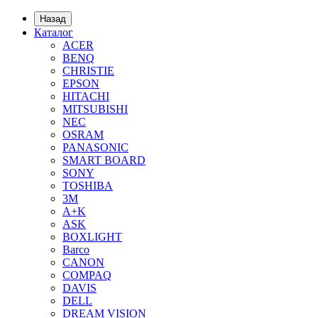
Назад
Каталог
ACER
BENQ
CHRISTIE
EPSON
HITACHI
MITSUBISHI
NEC
OSRAM
PANASONIC
SMART BOARD
SONY
TOSHIBA
3М
A+K
ASK
BOXLIGHT
Barco
CANON
COMPAQ
DAVIS
DELL
DREAM VISION