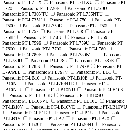
Panasonic PT-L711X
Panasonic PT-L711XU
Panasonic PT-
L720
Panasonic PT-L720E
Panasonic PT-L720U
Panasonic PT-L730NTU
Panasonic PT-L735NTU
Panasonic PT-L735U
Panasonic PT-L750
Panasonic PT-
L7500
Panasonic PT-L750E
Panasonic PT-L750U
Panasonic PT-L757
Panasonic PT-L758
Panasonic PT-
L758E
Panasonic PT-L758U
Panasonic PT-L759
Panasonic PT-L759E
Panasonic PT-L759U
Panasonic PT-
L7600
Panasonic PT-L7700
Panasonic PT-L780
Panasonic PT-L780E
Panasonic PT-L780NTU
Panasonic
PT-L780U
Panasonic PT-L785
Panasonic PT-L785E
Panasonic PT-L785U
Panasonic PT-L797P
Panasonic PT-
L797PEL
Panasonic PT-L797V
Panasonic PT-LB1
Panasonic PT-LB10
Panasonic PT-LB10E
Panasonic PT-
LB10NT
Panasonic PT-LB10NTE
Panasonic PT-
LB10NTU
Panasonic PT-LB10NU
Panasonic PT-LB10S
Panasonic PT-LB10SE
Panasonic PT-LB10SU
Panasonic PT-LB10SVU
Panasonic PT-LB10U
Panasonic
PT-LB10V
Panasonic PT-LB10VE
Panasonic PT-LB10VU
Panasonic PT-LB1E
Panasonic PT-LB1U
Panasonic
PT-LB1V
Panasonic PT-LB2
Panasonic PT-LB20
Panasonic PT-LB20E
Panasonic PT-LB20NT
Panasonic