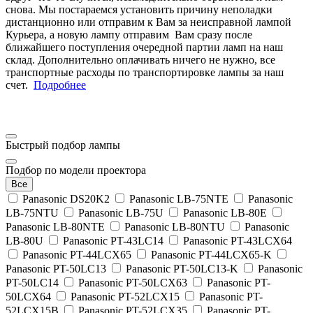
снова. Мы постараемся установить причину неполадки
дистанционно или отправим к Вам за неисправной лампой
Курьера, а новую лампу отправим Вам сразу после
ближайшего поступления очередной партии ламп на наш
склад. Дополнительно оплачивать ничего не нужно, все
транспортные расходы по транспортировке лампы за наш
счет.
Подробнее
Быстрый подбор лампы
Подбор по модели проектора
Все
Panasonic DS20K2
Panasonic LB-75NTE
Panasonic
LB-75NTU
Panasonic LB-75U
Panasonic LB-80E
Panasonic LB-80NTE
Panasonic LB-80NTU
Panasonic
LB-80U
Panasonic PT-43LC14
Panasonic PT-43LCX64
Panasonic PT-44LCX65
Panasonic PT-44LCX65-K
Panasonic PT-50LC13
Panasonic PT-50LC13-K
Panasonic
PT-50LC14
Panasonic PT-50LCX63
Panasonic PT-
50LCX64
Panasonic PT-52LCX15
Panasonic PT-
52LCX15B
Panasonic PT-52LCX35
Panasonic PT-