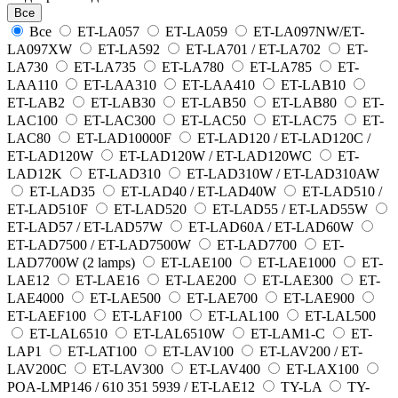
Все
Все
ET-LA057
ET-LA059
ET-LA097NW/ET-
LA097XW
ET-LA592
ET-LA701 / ET-LA702
ET-
LA730
ET-LA735
ET-LA780
ET-LA785
ET-
LAA110
ET-LAA310
ET-LAA410
ET-LAB10
ET-LAB2
ET-LAB30
ET-LAB50
ET-LAB80
ET-
LAC100
ET-LAC300
ET-LAC50
ET-LAC75
ET-
LAC80
ET-LAD10000F
ET-LAD120 / ET-LAD120C /
ET-LAD120W
ET-LAD120W / ET-LAD120WC
ET-
LAD12K
ET-LAD310
ET-LAD310W / ET-LAD310AW
ET-LAD35
ET-LAD40 / ET-LAD40W
ET-LAD510 /
ET-LAD510F
ET-LAD520
ET-LAD55 / ET-LAD55W
ET-LAD57 / ET-LAD57W
ET-LAD60A / ET-LAD60W
ET-LAD7500 / ET-LAD7500W
ET-LAD7700
ET-
LAD7700W (2 lamps)
ET-LAE100
ET-LAE1000
ET-
LAE12
ET-LAE16
ET-LAE200
ET-LAE300
ET-
LAE4000
ET-LAE500
ET-LAE700
ET-LAE900
ET-LAEF100
ET-LAF100
ET-LAL100
ET-LAL500
ET-LAL6510
ET-LAL6510W
ET-LAM1-C
ET-
LAP1
ET-LAT100
ET-LAV100
ET-LAV200 / ET-
LAV200C
ET-LAV300
ET-LAV400
ET-LAX100
POA-LMP146 / 610 351 5939 / ET-LAE12
TY-LA
TY-