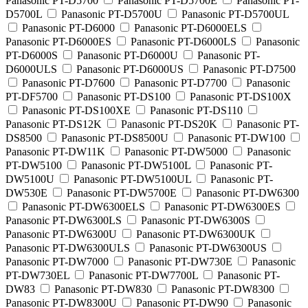
Panasonic PT-D5700
Panasonic PT-D5700E
Panasonic PT-
D5700L
Panasonic PT-D5700U
Panasonic PT-D5700UL
Panasonic PT-D6000
Panasonic PT-D6000ELS
Panasonic PT-D6000ES
Panasonic PT-D6000LS
Panasonic
PT-D6000S
Panasonic PT-D6000U
Panasonic PT-
D6000ULS
Panasonic PT-D6000US
Panasonic PT-D7500
Panasonic PT-D7600
Panasonic PT-D7700
Panasonic
PT-DF5700
Panasonic PT-DS100
Panasonic PT-DS100X
Panasonic PT-DS100XE
Panasonic PT-DS110
Panasonic PT-DS12K
Panasonic PT-DS20K
Panasonic PT-
DS8500
Panasonic PT-DS8500U
Panasonic PT-DW100
Panasonic PT-DW11K
Panasonic PT-DW5000
Panasonic
PT-DW5100
Panasonic PT-DW5100L
Panasonic PT-
DW5100U
Panasonic PT-DW5100UL
Panasonic PT-
DW530E
Panasonic PT-DW5700E
Panasonic PT-DW6300
Panasonic PT-DW6300ELS
Panasonic PT-DW6300ES
Panasonic PT-DW6300LS
Panasonic PT-DW6300S
Panasonic PT-DW6300U
Panasonic PT-DW6300UK
Panasonic PT-DW6300ULS
Panasonic PT-DW6300US
Panasonic PT-DW7000
Panasonic PT-DW730E
Panasonic
PT-DW730EL
Panasonic PT-DW7700L
Panasonic PT-
DW83
Panasonic PT-DW830
Panasonic PT-DW8300
Panasonic PT-DW8300U
Panasonic PT-DW90
Panasonic