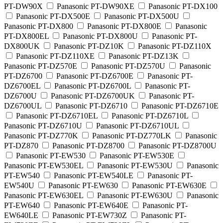
PT-DW90X
Panasonic PT-DW90XE
Panasonic PT-DX100
Panasonic PT-DX500E
Panasonic PT-DX500U
Panasonic PT-DX800
Panasonic PT-DX800E
Panasonic
PT-DX800EL
Panasonic PT-DX800U
Panasonic PT-
DX800UK
Panasonic PT-DZ10K
Panasonic PT-DZ110X
Panasonic PT-DZ110XE
Panasonic PT-DZ13K
Panasonic PT-DZ570E
Panasonic PT-DZ570U
Panasonic
PT-DZ6700
Panasonic PT-DZ6700E
Panasonic PT-
DZ6700EL
Panasonic PT-DZ6700L
Panasonic PT-
DZ6700U
Panasonic PT-DZ6700UK
Panasonic PT-
DZ6700UL
Panasonic PT-DZ6710
Panasonic PT-DZ6710E
Panasonic PT-DZ6710EL
Panasonic PT-DZ6710L
Panasonic PT-DZ6710U
Panasonic PT-DZ6710UL
Panasonic PT-DZ770K
Panasonic PT-DZ770LK
Panasonic
PT-DZ870
Panasonic PT-DZ8700
Panasonic PT-DZ8700U
Panasonic PT-EW530
Panasonic PT-EW530E
Panasonic PT-EW530EL
Panasonic PT-EW530U
Panasonic
PT-EW540
Panasonic PT-EW540LE
Panasonic PT-
EW540U
Panasonic PT-EW630
Panasonic PT-EW630E
Panasonic PT-EW630EL
Panasonic PT-EW630U
Panasonic
PT-EW640
Panasonic PT-EW640E
Panasonic PT-
EW640LE
Panasonic PT-EW730Z
Panasonic PT-