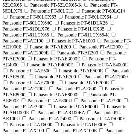
52LCX65
Panasonic PT-52LCX65-K
Panasonic PT-
56DLX76
Panasonic PT-60LC13
Panasonic PT-60LC14
Panasonic PT-60LCX63
Panasonic PT-60LCX64
Panasonic PT-60LCX64C
Panasonic PT-61DLX26
Panasonic PT-61DLX76
Panasonic PT-61LCX35
Panasonic PT-61LCX65
Panasonic PT-61LCX65-K
Panasonic PT-AE100
Panasonic PT-AE1000
Panasonic PT-
AE1000E
Panasonic PT-AE200
Panasonic PT-AE2000
Panasonic PT-AE2000E
Panasonic PT-AE300
Panasonic
PT-AE3000
Panasonic PT-AE3000E
Panasonic PT-
AE4000
Panasonic PT-AE4000E
Panasonic PT-AE4000U
Panasonic PT-AE500
Panasonic PT-AE500E
Panasonic
PT-AE500U
Panasonic PT-AE700
Panasonic PT-AE7000
Panasonic PT-AE7000U
Panasonic PT-AE700E
Panasonic PT-AE700U
Panasonic PT-AE800
Panasonic
PT-AE8000
Panasonic PT-AE8000U
Panasonic PT-
AE800E
Panasonic PT-AE800U
Panasonic PT-AE900
Panasonic PT-AE900e
Panasonic PT-AE900U
Panasonic
PT-AH1000E
Panasonic PT-AR100EA
Panasonic PT-
AR100U
Panasonic PT-AT5000
Panasonic PT-AT5000E
Panasonic PT-AT6000
Panasonic PT-AT6000E
Panasonic PT-AX100
Panasonic PT-AX100E
Panasonic