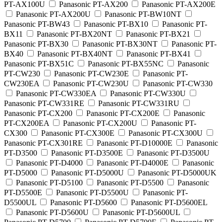
PT-AX100U
Panasonic PT-AX200
Panasonic PT-AX200E
Panasonic PT-AX200U
Panasonic PT-BW10NT
Panasonic PT-BW43
Panasonic PT-BX10
Panasonic PT-
BX11
Panasonic PT-BX20NT
Panasonic PT-BX21
Panasonic PT-BX30
Panasonic PT-BX30NT
Panasonic PT-
BX40
Panasonic PT-BX40NT
Panasonic PT-BX41
Panasonic PT-BX51C
Panasonic PT-BX55NC
Panasonic
PT-CW230
Panasonic PT-CW230E
Panasonic PT-
CW230EA
Panasonic PT-CW230U
Panasonic PT-CW330
Panasonic PT-CW330EA
Panasonic PT-CW330U
Panasonic PT-CW331RE
Panasonic PT-CW331RU
Panasonic PT-CX200
Panasonic PT-CX200E
Panasonic
PT-CX200EA
Panasonic PT-CX200U
Panasonic PT-
CX300
Panasonic PT-CX300E
Panasonic PT-CX300U
Panasonic PT-CX301RE
Panasonic PT-D10000E
Panasonic
PT-D3500
Panasonic PT-D3500E
Panasonic PT-D3500U
Panasonic PT-D4000
Panasonic PT-D4000E
Panasonic
PT-D5000
Panasonic PT-D5000U
Panasonic PT-D5000UK
Panasonic PT-D5100
Panasonic PT-D5500
Panasonic
PT-D5500E
Panasonic PT-D5500U
Panasonic PT-
D5500UL
Panasonic PT-D5600
Panasonic PT-D5600EL
Panasonic PT-D5600U
Panasonic PT-D5600UL