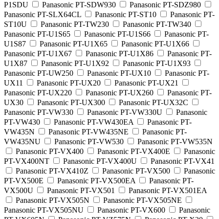
P1SDU
Panasonic PT-SDW930
Panasonic PT-SDZ980
Panasonic PT-SLX64CL
Panasonic PT-ST10
Panasonic PT-
ST10U
Panasonic PT-TW230
Panasonic PT-TW340
Panasonic PT-U1S65
Panasonic PT-U1S66
Panasonic PT-
U1S87
Panasonic PT-U1X65
Panasonic PT-U1X66
Panasonic PT-U1X67
Panasonic PT-U1X86
Panasonic PT-
U1X87
Panasonic PT-U1X92
Panasonic PT-U1X93
Panasonic PT-UW250
Panasonic PT-UX10
Panasonic PT-
UX11
Panasonic PT-UX20
Panasonic PT-UX21
Panasonic PT-UX220
Panasonic PT-UX260
Panasonic PT-
UX30
Panasonic PT-UX300
Panasonic PT-UX32C
Panasonic PT-VW330
Panasonic PT-VW330U
Panasonic
PT-VW430
Panasonic PT-VW430EA
Panasonic PT-
VW435N
Panasonic PT-VW435NE
Panasonic PT-
VW435NU
Panasonic PT-VW530
Panasonic PT-VW535N
Panasonic PT-VX400
Panasonic PT-VX400E
Panasonic
PT-VX400NT
Panasonic PT-VX400U
Panasonic PT-VX41
Panasonic PT-VX410Z
Panasonic PT-VX500
Panasonic
PT-VX500E
Panasonic PT-VX500EA
Panasonic PT-
VX500U
Panasonic PT-VX501
Panasonic PT-VX501EA
Panasonic PT-VX505N
Panasonic PT-VX505NE
Panasonic PT-VX505NU
Panasonic PT-VX600
Panasonic