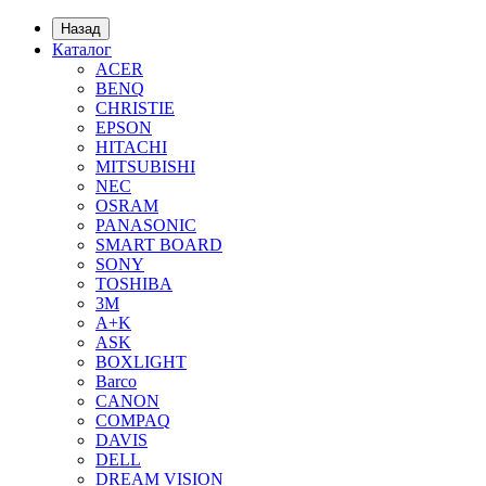
Назад
Каталог
ACER
BENQ
CHRISTIE
EPSON
HITACHI
MITSUBISHI
NEC
OSRAM
PANASONIC
SMART BOARD
SONY
TOSHIBA
3М
A+K
ASK
BOXLIGHT
Barco
CANON
COMPAQ
DAVIS
DELL
DREAM VISION