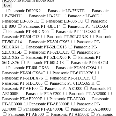
Подбор по модели проектора
Все
Panasonic DS20K2
Panasonic LB-75NTE
Panasonic
LB-75NTU
Panasonic LB-75U
Panasonic LB-80E
Panasonic LB-80NTE
Panasonic LB-80NTU
Panasonic
LB-80U
Panasonic PT-43LC14
Panasonic PT-43LCX64
Panasonic PT-44LCX65
Panasonic PT-44LCX65-K
Panasonic PT-50LC13
Panasonic PT-50LC13-K
Panasonic
PT-50LC14
Panasonic PT-50LCX63
Panasonic PT-
50LCX64
Panasonic PT-52LCX15
Panasonic PT-
52LCX15B
Panasonic PT-52LCX35
Panasonic PT-
52LCX65
Panasonic PT-52LCX65-K
Panasonic PT-
56DLX76
Panasonic PT-60LC13
Panasonic PT-60LC14
Panasonic PT-60LCX63
Panasonic PT-60LCX64
Panasonic PT-60LCX64C
Panasonic PT-61DLX26
Panasonic PT-61DLX76
Panasonic PT-61LCX35
Panasonic PT-61LCX65
Panasonic PT-61LCX65-K
Panasonic PT-AE100
Panasonic PT-AE1000
Panasonic PT-
AE1000E
Panasonic PT-AE200
Panasonic PT-AE2000
Panasonic PT-AE2000E
Panasonic PT-AE300
Panasonic
PT-AE3000
Panasonic PT-AE3000E
Panasonic PT-
AE4000
Panasonic PT-AE4000E
Panasonic PT-AE4000U
Panasonic PT-AE500
Panasonic PT-AE500E
Panasonic