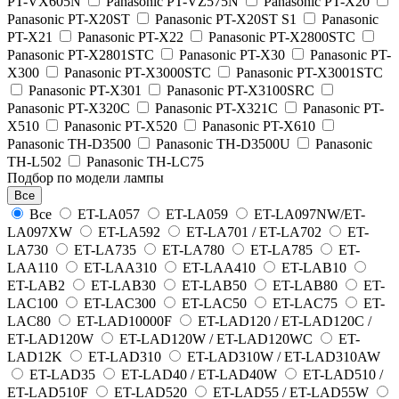
PT-VX605N
Panasonic PT-VZ575N
Panasonic PT-X20
Panasonic PT-X20ST
Panasonic PT-X20ST S1
Panasonic
PT-X21
Panasonic PT-X22
Panasonic PT-X2800STC
Panasonic PT-X2801STC
Panasonic PT-X30
Panasonic PT-
X300
Panasonic PT-X3000STC
Panasonic PT-X3001STC
Panasonic PT-X301
Panasonic PT-X3100SRC
Panasonic PT-X320C
Panasonic PT-X321C
Panasonic PT-
X510
Panasonic PT-X520
Panasonic PT-X610
Panasonic TH-D3500
Panasonic TH-D3500U
Panasonic
TH-L502
Panasonic TH-LC75
Подбор по модели лампы
Все
Все
ET-LA057
ET-LA059
ET-LA097NW/ET-
LA097XW
ET-LA592
ET-LA701 / ET-LA702
ET-
LA730
ET-LA735
ET-LA780
ET-LA785
ET-
LAA110
ET-LAA310
ET-LAA410
ET-LAB10
ET-LAB2
ET-LAB30
ET-LAB50
ET-LAB80
ET-
LAC100
ET-LAC300
ET-LAC50
ET-LAC75
ET-
LAC80
ET-LAD10000F
ET-LAD120 / ET-LAD120C /
ET-LAD120W
ET-LAD120W / ET-LAD120WC
ET-
LAD12K
ET-LAD310
ET-LAD310W / ET-LAD310AW
ET-LAD35
ET-LAD40 / ET-LAD40W
ET-LAD510 /
ET-LAD510F
ET-LAD520
ET-LAD55 / ET-LAD55W