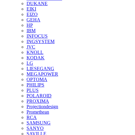
DUKANE
EIKI
EIZO
GEHA
HP
IBM
INFOCUS
INGSYSTEM
JVC
KNOLL
KODAK
LG
LIESEGANG
MEGAPOWER
OPTOMA
PHILIPS
PLUS
POLAROID
PROXIMA
Projectiondesign
Promethean
RCA
SAMSUNG
SANYO
SAVILLE