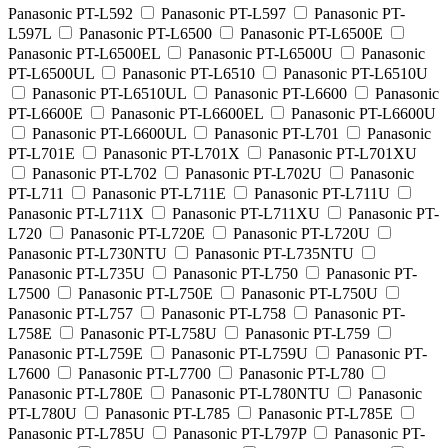
Panasonic PT-L592
Panasonic PT-L597
Panasonic PT-
L597L
Panasonic PT-L6500
Panasonic PT-L6500E
Panasonic PT-L6500EL
Panasonic PT-L6500U
Panasonic
PT-L6500UL
Panasonic PT-L6510
Panasonic PT-L6510U
Panasonic PT-L6510UL
Panasonic PT-L6600
Panasonic
PT-L6600E
Panasonic PT-L6600EL
Panasonic PT-L6600U
Panasonic PT-L6600UL
Panasonic PT-L701
Panasonic
PT-L701E
Panasonic PT-L701X
Panasonic PT-L701XU
Panasonic PT-L702
Panasonic PT-L702U
Panasonic
PT-L711
Panasonic PT-L711E
Panasonic PT-L711U
Panasonic PT-L711X
Panasonic PT-L711XU
Panasonic PT-
L720
Panasonic PT-L720E
Panasonic PT-L720U
Panasonic PT-L730NTU
Panasonic PT-L735NTU
Panasonic PT-L735U
Panasonic PT-L750
Panasonic PT-
L7500
Panasonic PT-L750E
Panasonic PT-L750U
Panasonic PT-L757
Panasonic PT-L758
Panasonic PT-
L758E
Panasonic PT-L758U
Panasonic PT-L759
Panasonic PT-L759E
Panasonic PT-L759U
Panasonic PT-
L7600
Panasonic PT-L7700
Panasonic PT-L780
Panasonic PT-L780E
Panasonic PT-L780NTU
Panasonic
PT-L780U
Panasonic PT-L785
Panasonic PT-L785E
Panasonic PT-L785U
Panasonic PT-L797P
Panasonic PT-