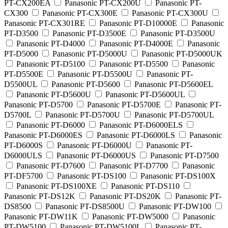
PT-CX200EA
Panasonic PT-CX200U
Panasonic PT-
CX300
Panasonic PT-CX300E
Panasonic PT-CX300U
Panasonic PT-CX301RE
Panasonic PT-D10000E
Panasonic
PT-D3500
Panasonic PT-D3500E
Panasonic PT-D3500U
Panasonic PT-D4000
Panasonic PT-D4000E
Panasonic
PT-D5000
Panasonic PT-D5000U
Panasonic PT-D5000UK
Panasonic PT-D5100
Panasonic PT-D5500
Panasonic
PT-D5500E
Panasonic PT-D5500U
Panasonic PT-
D5500UL
Panasonic PT-D5600
Panasonic PT-D5600EL
Panasonic PT-D5600U
Panasonic PT-D5600UL
Panasonic PT-D5700
Panasonic PT-D5700E
Panasonic PT-
D5700L
Panasonic PT-D5700U
Panasonic PT-D5700UL
Panasonic PT-D6000
Panasonic PT-D6000ELS
Panasonic PT-D6000ES
Panasonic PT-D6000LS
Panasonic
PT-D6000S
Panasonic PT-D6000U
Panasonic PT-
D6000ULS
Panasonic PT-D6000US
Panasonic PT-D7500
Panasonic PT-D7600
Panasonic PT-D7700
Panasonic
PT-DF5700
Panasonic PT-DS100
Panasonic PT-DS100X
Panasonic PT-DS100XE
Panasonic PT-DS110
Panasonic PT-DS12K
Panasonic PT-DS20K
Panasonic PT-
DS8500
Panasonic PT-DS8500U
Panasonic PT-DW100
Panasonic PT-DW11K
Panasonic PT-DW5000
Panasonic
PT-DW5100
Panasonic PT-DW5100L
Panasonic PT-