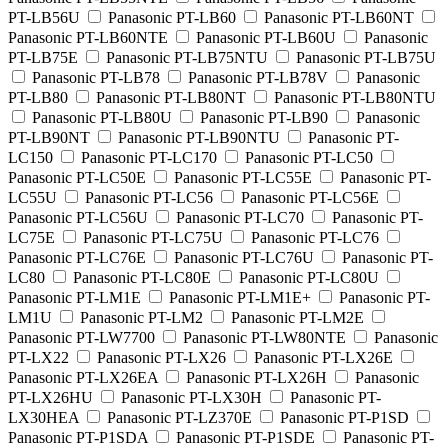
PT-LB56U
Panasonic PT-LB60
Panasonic PT-LB60NT
Panasonic PT-LB60NTE
Panasonic PT-LB60U
Panasonic
PT-LB75E
Panasonic PT-LB75NTU
Panasonic PT-LB75U
Panasonic PT-LB78
Panasonic PT-LB78V
Panasonic
PT-LB80
Panasonic PT-LB80NT
Panasonic PT-LB80NTU
Panasonic PT-LB80U
Panasonic PT-LB90
Panasonic
PT-LB90NT
Panasonic PT-LB90NTU
Panasonic PT-
LC150
Panasonic PT-LC170
Panasonic PT-LC50
Panasonic PT-LC50E
Panasonic PT-LC55E
Panasonic PT-
LC55U
Panasonic PT-LC56
Panasonic PT-LC56E
Panasonic PT-LC56U
Panasonic PT-LC70
Panasonic PT-
LC75E
Panasonic PT-LC75U
Panasonic PT-LC76
Panasonic PT-LC76E
Panasonic PT-LC76U
Panasonic PT-
LC80
Panasonic PT-LC80E
Panasonic PT-LC80U
Panasonic PT-LM1E
Panasonic PT-LM1E+
Panasonic PT-
LM1U
Panasonic PT-LM2
Panasonic PT-LM2E
Panasonic PT-LW7700
Panasonic PT-LW80NTE
Panasonic
PT-LX22
Panasonic PT-LX26
Panasonic PT-LX26E
Panasonic PT-LX26EA
Panasonic PT-LX26H
Panasonic
PT-LX26HU
Panasonic PT-LX30H
Panasonic PT-
LX30HEA
Panasonic PT-LZ370E
Panasonic PT-P1SD
Panasonic PT-P1SDA
Panasonic PT-P1SDE
Panasonic PT-