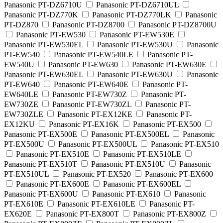
Panasonic PT-DZ6710U
Panasonic PT-DZ6710UL
Panasonic PT-DZ770K
Panasonic PT-DZ770LK
Panasonic
PT-DZ870
Panasonic PT-DZ8700
Panasonic PT-DZ8700U
Panasonic PT-EW530
Panasonic PT-EW530E
Panasonic PT-EW530EL
Panasonic PT-EW530U
Panasonic
PT-EW540
Panasonic PT-EW540LE
Panasonic PT-
EW540U
Panasonic PT-EW630
Panasonic PT-EW630E
Panasonic PT-EW630EL
Panasonic PT-EW630U
Panasonic
PT-EW640
Panasonic PT-EW640E
Panasonic PT-
EW640LE
Panasonic PT-EW730Z
Panasonic PT-
EW730ZE
Panasonic PT-EW730ZL
Panasonic PT-
EW730ZLE
Panasonic PT-EX12KE
Panasonic PT-
EX12KU
Panasonic PT-EX16K
Panasonic PT-EX500
Panasonic PT-EX500E
Panasonic PT-EX500EL
Panasonic
PT-EX500U
Panasonic PT-EX500UL
Panasonic PT-EX510
Panasonic PT-EX510E
Panasonic PT-EX510LE
Panasonic PT-EX510T
Panasonic PT-EX510U
Panasonic
PT-EX510UL
Panasonic PT-EX520
Panasonic PT-EX600
Panasonic PT-EX600E
Panasonic PT-EX600EL
Panasonic PT-EX600U
Panasonic PT-EX610
Panasonic
PT-EX610E
Panasonic PT-EX610LE
Panasonic PT-
EX620E
Panasonic PT-EX800T
Panasonic PT-EX800Z