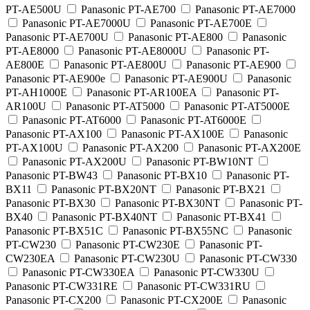
PT-AE500U
Panasonic PT-AE700
Panasonic PT-AE7000
Panasonic PT-AE7000U
Panasonic PT-AE700E
Panasonic PT-AE700U
Panasonic PT-AE800
Panasonic
PT-AE8000
Panasonic PT-AE8000U
Panasonic PT-
AE800E
Panasonic PT-AE800U
Panasonic PT-AE900
Panasonic PT-AE900e
Panasonic PT-AE900U
Panasonic
PT-AH1000E
Panasonic PT-AR100EA
Panasonic PT-
AR100U
Panasonic PT-AT5000
Panasonic PT-AT5000E
Panasonic PT-AT6000
Panasonic PT-AT6000E
Panasonic PT-AX100
Panasonic PT-AX100E
Panasonic
PT-AX100U
Panasonic PT-AX200
Panasonic PT-AX200E
Panasonic PT-AX200U
Panasonic PT-BW10NT
Panasonic PT-BW43
Panasonic PT-BX10
Panasonic PT-
BX11
Panasonic PT-BX20NT
Panasonic PT-BX21
Panasonic PT-BX30
Panasonic PT-BX30NT
Panasonic PT-
BX40
Panasonic PT-BX40NT
Panasonic PT-BX41
Panasonic PT-BX51C
Panasonic PT-BX55NC
Panasonic
PT-CW230
Panasonic PT-CW230E
Panasonic PT-
CW230EA
Panasonic PT-CW230U
Panasonic PT-CW330
Panasonic PT-CW330EA
Panasonic PT-CW330U
Panasonic PT-CW331RE
Panasonic PT-CW331RU
Panasonic PT-CX200
Panasonic PT-CX200E
Panasonic