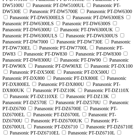
DW5100U
Panasonic PT-DW5100UL
Panasonic PT-
DW530E
Panasonic PT-DW5700E
Panasonic PT-DW6300
Panasonic PT-DW6300ELS
Panasonic PT-DW6300ES
Panasonic PT-DW6300LS
Panasonic PT-DW6300S
Panasonic PT-DW6300U
Panasonic PT-DW6300UK
Panasonic PT-DW6300ULS
Panasonic PT-DW6300US
Panasonic PT-DW7000
Panasonic PT-DW730E
Panasonic
PT-DW730EL
Panasonic PT-DW7700L
Panasonic PT-
DW83
Panasonic PT-DW830
Panasonic PT-DW8300
Panasonic PT-DW8300U
Panasonic PT-DW90
Panasonic
PT-DW90X
Panasonic PT-DW90XE
Panasonic PT-DX100
Panasonic PT-DX500E
Panasonic PT-DX500U
Panasonic PT-DX800
Panasonic PT-DX800E
Panasonic
PT-DX800EL
Panasonic PT-DX800U
Panasonic PT-
DX800UK
Panasonic PT-DZ10K
Panasonic PT-DZ110X
Panasonic PT-DZ110XE
Panasonic PT-DZ13K
Panasonic PT-DZ570E
Panasonic PT-DZ570U
Panasonic
PT-DZ6700
Panasonic PT-DZ6700E
Panasonic PT-
DZ6700EL
Panasonic PT-DZ6700L
Panasonic PT-
DZ6700U
Panasonic PT-DZ6700UK
Panasonic PT-
DZ6700UL
Panasonic PT-DZ6710
Panasonic PT-DZ6710E
Panasonic PT-DZ6710EL
Panasonic PT-DZ6710L