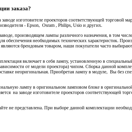
ции заказа?
а заводе изготовителе проекторов соответствующей торговой мар
водителя - Epson, Osram , Philips, Usio и других.
 заводе, производящем лампы различного назначения, в том чис
ля обеспечения необходимых технических характеристик. Произв
не являются брендовым товаром, наши покупатели часто выбира
мплектация включает в себя лампу, установленную в специальны
ависимости от модели проектора) чипом. Сборка данной комплек
поставке неоригинальная. Приобретая лампу в модуле, Вы без с
гинальную лампу в оригинальном ламповом блоке в оригинальн
яется на заводе изготовителе проекторов соответствующей торг
йте не представлена. При выборе данной комплектации необход