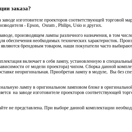
ции заказа?
а заводе изготовителе проекторов соответствующей торговой мар
водителя - Epson, Osram , Philips, Usio и других.
 заводе, производящем лампы различного назначения, в том чис
ля обеспечения необходимых технических характеристик. Произв
не являются брендовым товаром, наши покупатели часто выбира
мплектация включает в себя лампу, установленную в специальны
ависимости от модели проектора) чипом. Сборка данной комплек
поставке неоригинальная. Приобретая лампу в модуле, Вы без с
гинальную лампу в оригинальном ламповом блоке в оригинальн
яется на заводе изготовителе проекторов соответствующей торг
йте не представлена. При выборе данной комплектации необход