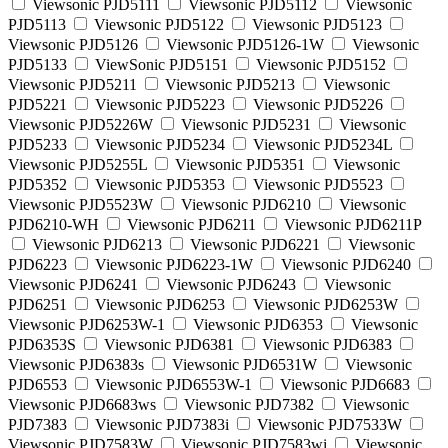
Viewsonic PJD5111
Viewsonic PJD5112
Viewsonic
PJD5113
Viewsonic PJD5122
Viewsonic PJD5123
Viewsonic PJD5126
Viewsonic PJD5126-1W
Viewsonic
PJD5133
ViewSonic PJD5151
Viewsonic PJD5152
Viewsonic PJD5211
Viewsonic PJD5213
Viewsonic
PJD5221
Viewsonic PJD5223
Viewsonic PJD5226
Viewsonic PJD5226W
Viewsonic PJD5231
Viewsonic
PJD5233
Viewsonic PJD5234
Viewsonic PJD5234L
Viewsonic PJD5255L
Viewsonic PJD5351
Viewsonic
PJD5352
Viewsonic PJD5353
Viewsonic PJD5523
Viewsonic PJD5523W
Viewsonic PJD6210
Viewsonic
PJD6210-WH
Viewsonic PJD6211
Viewsonic PJD6211P
Viewsonic PJD6213
Viewsonic PJD6221
Viewsonic
PJD6223
Viewsonic PJD6223-1W
Viewsonic PJD6240
Viewsonic PJD6241
Viewsonic PJD6243
Viewsonic
PJD6251
Viewsonic PJD6253
Viewsonic PJD6253W
Viewsonic PJD6253W-1
Viewsonic PJD6353
Viewsonic
PJD6353S
Viewsonic PJD6381
Viewsonic PJD6383
Viewsonic PJD6383s
Viewsonic PJD6531W
Viewsonic
PJD6553
Viewsonic PJD6553W-1
Viewsonic PJD6683
Viewsonic PJD6683ws
Viewsonic PJD7382
Viewsonic
PJD7383
Viewsonic PJD7383i
Viewsonic PJD7533W
Viewsonic PJD7583W
Viewsonic PJD7583wi
Viewsonic