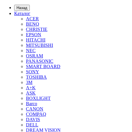
Назад
Каталог
ACER
BENQ
CHRISTIE
EPSON
HITACHI
MITSUBISHI
NEC
OSRAM
PANASONIC
SMART BOARD
SONY
TOSHIBA
3М
A+K
ASK
BOXLIGHT
Barco
CANON
COMPAQ
DAVIS
DELL
DREAM VISION