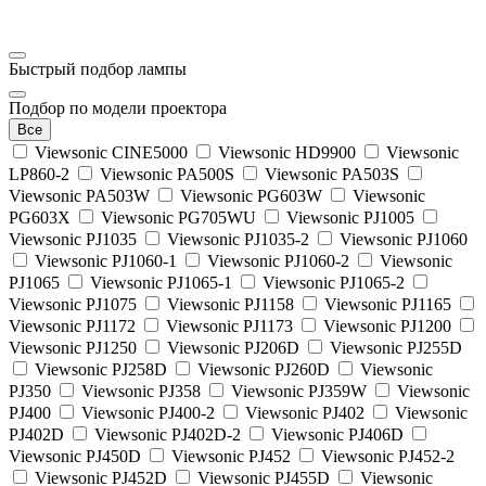
Быстрый подбор лампы
Подбор по модели проектора
Все
Viewsonic CINE5000
Viewsonic HD9900
Viewsonic
LP860-2
Viewsonic PA500S
Viewsonic PA503S
Viewsonic PA503W
Viewsonic PG603W
Viewsonic
PG603X
Viewsonic PG705WU
Viewsonic PJ1005
Viewsonic PJ1035
Viewsonic PJ1035-2
Viewsonic PJ1060
Viewsonic PJ1060-1
Viewsonic PJ1060-2
Viewsonic
PJ1065
Viewsonic PJ1065-1
Viewsonic PJ1065-2
Viewsonic PJ1075
Viewsonic PJ1158
Viewsonic PJ1165
Viewsonic PJ1172
Viewsonic PJ1173
Viewsonic PJ1200
Viewsonic PJ1250
Viewsonic PJ206D
Viewsonic PJ255D
Viewsonic PJ258D
Viewsonic PJ260D
Viewsonic
PJ350
Viewsonic PJ358
Viewsonic PJ359W
Viewsonic
PJ400
Viewsonic PJ400-2
Viewsonic PJ402
Viewsonic
PJ402D
Viewsonic PJ402D-2
Viewsonic PJ406D
Viewsonic PJ450D
Viewsonic PJ452
Viewsonic PJ452-2
Viewsonic PJ452D
Viewsonic PJ455D
Viewsonic