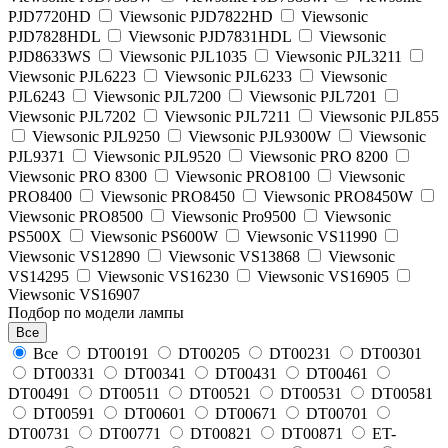
PJD7720HD
Viewsonic PJD7822HD
Viewsonic
PJD7828HDL
Viewsonic PJD7831HDL
Viewsonic
PJD8633WS
Viewsonic PJL1035
Viewsonic PJL3211
Viewsonic PJL6223
Viewsonic PJL6233
Viewsonic
PJL6243
Viewsonic PJL7200
Viewsonic PJL7201
Viewsonic PJL7202
Viewsonic PJL7211
Viewsonic PJL855
Viewsonic PJL9250
Viewsonic PJL9300W
Viewsonic
PJL9371
Viewsonic PJL9520
Viewsonic PRO 8200
Viewsonic PRO 8300
Viewsonic PRO8100
Viewsonic
PRO8400
Viewsonic PRO8450
Viewsonic PRO8450W
Viewsonic PRO8500
Viewsonic Pro9500
Viewsonic
PS500X
Viewsonic PS600W
Viewsonic VS11990
Viewsonic VS12890
Viewsonic VS13868
Viewsonic
VS14295
Viewsonic VS16230
Viewsonic VS16905
Viewsonic VS16907
Подбор по модели лампы
Все
Все
DT00191
DT00205
DT00231
DT00301
DT00331
DT00341
DT00431
DT00461
DT00491
DT00511
DT00521
DT00531
DT00581
DT00591
DT00601
DT00671
DT00701
DT00731
DT00771
DT00821
DT00871
ET-