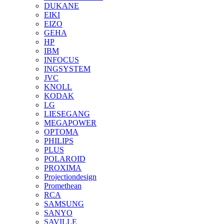
DUKANE
EIKI
EIZO
GEHA
HP
IBM
INFOCUS
INGSYSTEM
JVC
KNOLL
KODAK
LG
LIESEGANG
MEGAPOWER
OPTOMA
PHILIPS
PLUS
POLAROID
PROXIMA
Projectiondesign
Promethean
RCA
SAMSUNG
SANYO
SAVILLE