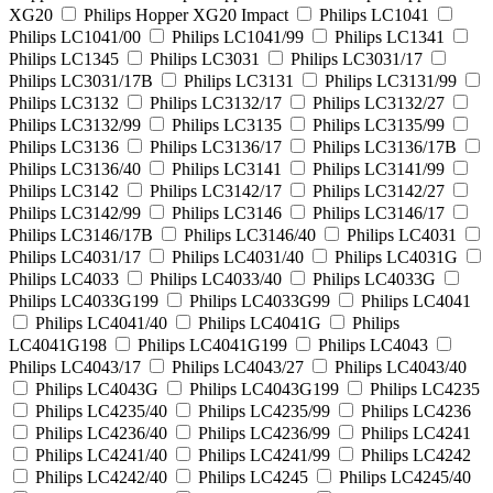
XG20
Philips Hopper XG20 Impact
Philips LC1041
Philips LC1041/00
Philips LC1041/99
Philips LC1341
Philips LC1345
Philips LC3031
Philips LC3031/17
Philips LC3031/17B
Philips LC3131
Philips LC3131/99
Philips LC3132
Philips LC3132/17
Philips LC3132/27
Philips LC3132/99
Philips LC3135
Philips LC3135/99
Philips LC3136
Philips LC3136/17
Philips LC3136/17B
Philips LC3136/40
Philips LC3141
Philips LC3141/99
Philips LC3142
Philips LC3142/17
Philips LC3142/27
Philips LC3142/99
Philips LC3146
Philips LC3146/17
Philips LC3146/17B
Philips LC3146/40
Philips LC4031
Philips LC4031/17
Philips LC4031/40
Philips LC4031G
Philips LC4033
Philips LC4033/40
Philips LC4033G
Philips LC4033G199
Philips LC4033G99
Philips LC4041
Philips LC4041/40
Philips LC4041G
Philips
LC4041G198
Philips LC4041G199
Philips LC4043
Philips LC4043/17
Philips LC4043/27
Philips LC4043/40
Philips LC4043G
Philips LC4043G199
Philips LC4235
Philips LC4235/40
Philips LC4235/99
Philips LC4236
Philips LC4236/40
Philips LC4236/99
Philips LC4241
Philips LC4241/40
Philips LC4241/99
Philips LC4242
Philips LC4242/40
Philips LC4245
Philips LC4245/40