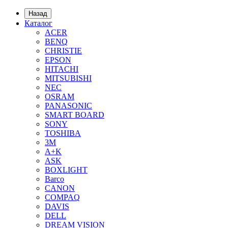
Назад
Каталог
ACER
BENQ
CHRISTIE
EPSON
HITACHI
MITSUBISHI
NEC
OSRAM
PANASONIC
SMART BOARD
SONY
TOSHIBA
3М
A+K
ASK
BOXLIGHT
Barco
CANON
COMPAQ
DAVIS
DELL
DREAM VISION