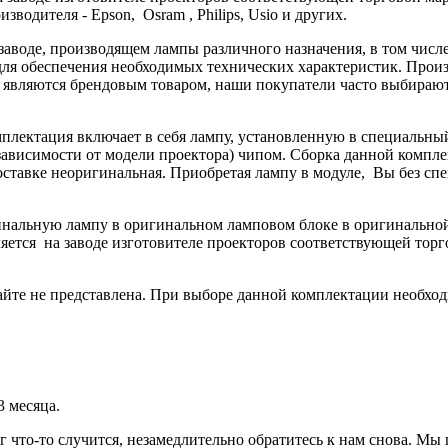
водителя - Epson, Osram , Philips, Usio и других.
 заводе, производящем лампы различного назначения, в том чис
ля обеспечения необходимых технических характеристик. Произв
не являются брендовым товаром, наши покупатели часто выбира
мплектация включает в себя лампу, установленную в специальны
ависимости от модели проектора) чипом. Сборка данной комплек
поставке неоригинальная. Приобретая лампу в модуле, Вы без с
гинальную лампу в оригинальном ламповом блоке в оригинальн
яется на заводе изготовителе проекторов соответствующей торг
йте не представлена. При выборе данной комплектации необход
3 месяца.
г что-то случится, незамедлительно обратитесь к нам снова. М