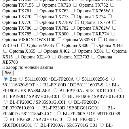
Optoma TX7155
Optoma TX728
Optoma TX752
Optoma TX761
Optoma TX763
Optoma TX765W
Optoma TX770
Optoma TX773
Optoma TX774
Optoma TX776
Optoma TX778W
Optoma TX779
Optoma TX780
Optoma TX782
Optoma TX782W
Optoma TX785
Optoma TX800
Optoma TXR774
Optoma VISION DWX1100
Optoma W305ST
Optoma
W316ST
Optoma W335
Optoma X300
Optoma X343
Optoma X355
Optoma X402
Optoma X501
Optoma
X515
Optoma XE149
Optoma XE3703
Optoma
XE5703
Подбор по модели лампы
Все
Все
5811100038 / BL-FP260A
5811100256-S
5811116320-SOT
BL-FP180D / DE.5811116037-S
BL-
FP180F / FX.PA884-2401
BL-FP190A / SP.8TK01GC01
BL-FP190D / SP.8VH01GC01
BL-FP190E / SP.8VH01GC01
BL-FP200C / SP.85S01G.C01
BL-FP200D /
DE.3797610.800
BL-FP230D / SP.8EG01GC01
BL-
FP240D / 5811118543-СОТ
BL-FP260A / DE.5811100.038
BL-FP260C / SP.70701GC01
BL-FP280D /
SP.8FB01GC01
BL-FP300A / SP.85Y01G.C01
BL-