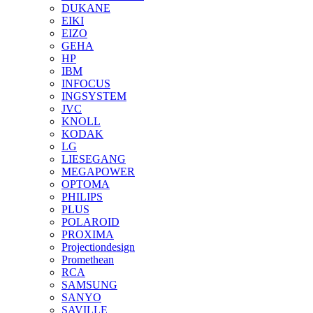
DUKANE
EIKI
EIZO
GEHA
HP
IBM
INFOCUS
INGSYSTEM
JVC
KNOLL
KODAK
LG
LIESEGANG
MEGAPOWER
OPTOMA
PHILIPS
PLUS
POLAROID
PROXIMA
Projectiondesign
Promethean
RCA
SAMSUNG
SANYO
SAVILLE