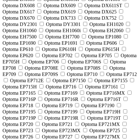
Optoma DX608
Optoma DX609
Optoma DX611ST
Optoma DX617
Optoma DX619
Optoma DX625
Optoma DX670
Optoma DX733
Optoma DX752
Optoma DY2301
Optoma DY3301
Optoma EH1020
Optoma EH1060
Optoma EH1060i
Optoma EH2060
Optoma EH7500
Optoma EH7700
Optoma EP1080
Optoma EP1690
Optoma EP1691
Optoma EP606
Optoma EP610
Optoma EP610H
Optoma EP615H
Optoma EP620
Optoma EP702
Optoma EP705
Optoma
EP705H
Optoma EP706
Optoma EP706S
Optoma
EP708
Optoma EP708E
Optoma EP708S
Optoma
EP709
Optoma EP709S
Optoma EP710
Optoma EP712
Optoma EP712E
Optoma EP7150
Optoma EP7155
Optoma EP715H
Optoma EP716
Optoma EP7161
Optoma EP7165
Optoma EP7169
Optoma EP716MX
Optoma EP716P
Optoma EP716R
Optoma EP716T
Optoma EP718
Optoma EP719
Optoma EP7190
Optoma EP7195
Optoma EP7199
Optoma EP719H
Optoma EP719P
Optoma EP719R
Optoma EP719T
Optoma EP720
Optoma EP721
Optoma EP721MX
Optoma EP723
Optoma EP723MX
Optoma EP725
Optoma EP726
Optoma EP727
Optoma EP727MX