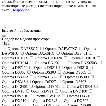
склад. Дополнительно оплачивать ничего не нужно, все
транспортные расходы по транспортировке лампы за наш
счет.
Подробнее
Быстрый подбор лампы
Подбор по модели проектора
Все
Optoma DAESSGN
Optoma DAEWTKZ
Optoma
DAWSHU
Optoma DAXSHG
Optoma DB3401
Optoma DH1009
Optoma DH1009i
Optoma DH1010
Optoma DH1014
Optoma DN8901
Optoma DNX0503
Optoma DP7259
Optoma DS211
Optoma DS216
Optoma DS302
Optoma DS303
Optoma DS305
Optoma DS305R
Optoma DS306
Optoma DS309
Optoma DS316
Optoma DS327
Optoma DS603
Optoma DT2401
Optoma DT3401
Optoma DT8901
Optoma DV10
Optoma DV11
Optoma DVD100
Optoma DW318
Optoma DW318e
Optoma DX211
Optoma DX319
Optoma DX343
Optoma DX602
Optoma DX605
Optoma DX605R
Optoma DX606