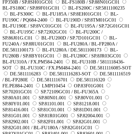
FP350B / SP.8SH01GC01
BL-FS180B / SP.88N01GC01
BL-FS180C / SP.89F01GC01
BL-FS200C / SP.5811100235
BL-FS300C
BL-FU185A / SP.8EH01GC01
BL-
FU190C / PQ684-2400
BL-FU190D / SP.8TM01GC01
BL-FU190E / SP.8VC01GC01
BL-FU195A / SP.72G01GC01
BL-FU195C / SP.72J02GC01
BL-FU200C /
SP.86J01G.C01
BL-FU200D / SP.7D101GC01
BL-
FU240A / SP.8RU01GC01
BL-FU280A / BL-FP280A /
DE.5811100173
BL-FU280A / DE.5811100173
BL-
FU280B / SP.8BY01GC01
BL-FU280C / SP.8JR03GC01
BL-FU310A / FX.PM584-2401
BL-FU310B / 5811118436-
SOT
BL-FU310C / FX.PM484-2401
DE.5811116085-SOT
DE.5811116283
DE.5811116283-SOT
DE.5811116519
/ BL-FP280E
DE.5811116701
DE.581116320
FE.PE884-2401
LMPf10454
OP.83F01G001
SP.70201GC01
SP.72109GC01 / BL-FU365A
SP.80A01.001
SP.80N01.001
SP.80V01.001
SP.80Y01.001
SP.81101.001
SP.81218.001
SP.81416.001
SP.81C01.001
SP.81D01.001
SP.81G01.001
SP.81R01G001
SP.82004.001
SP.82902.001
SP.82F01.001
SP.82G01.001
SP.82G01.001 / BL-FU180A / SP.82G01GC01
SP.82Y01GC01
SP.83401.001
SP.83601.001