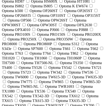
Optoma HD87
Optoma HS600X
Optoma HT1081
Optoma IS802
Optoma IS805
Optoma K EW674
Optoma ls500
Optoma OP260ST
Optoma OP265ST
Optoma OP266STi
Optoma OP310ST
Optoma OP315ST
Optoma OP566
Optoma OPW26ST
Optoma
OPW300ST
Optoma OPW30ST
Optoma OPX2630
Optoma OPX4010
Optoma PJ666
Optoma PJ888
Optoma PRO100S
Optoma PRO150S
Optoma PRO200X
Optoma PRO250X
Optoma PRO350W
Optoma
PRO8000
Optoma PRO800P
Optoma S312
Optoma
S343e
Optoma SP7600
Optoma T661
Optoma T662
Optoma T763
Optoma T764
Optoma T862
Optoma
TH1020
Optoma TH1060
Optoma TH1060P
Optoma
TH7500
Optoma TH7500-NL
Optoma TS350
Optoma
TS400
Optoma TS526
Optoma TS542
Optoma TS721
Optoma TS723
Optoma TW342
Optoma TW536
Optoma TW6000
Optoma TW615-3D
Optoma TW635-3D
Optoma TW775
Optoma TW865
Optoma TW865-3D
Optoma TW865-NL
Optoma TWR1693
Optoma
TX1080
Optoma TX536
Optoma TX540
Optoma
TX542
Optoma TX542-3D
Optoma TX612
Optoma
TX615
Optoma TX615-3D
Optoma TX635-3D
Optoma TX650
Optoma TX665UST
Optoma TX700