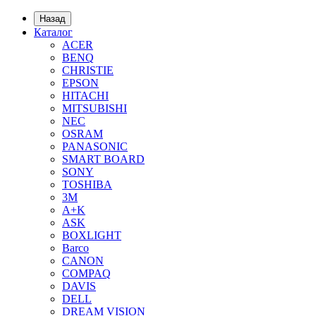
Назад
Каталог
ACER
BENQ
CHRISTIE
EPSON
HITACHI
MITSUBISHI
NEC
OSRAM
PANASONIC
SMART BOARD
SONY
TOSHIBA
3М
A+K
ASK
BOXLIGHT
Barco
CANON
COMPAQ
DAVIS
DELL
DREAM VISION