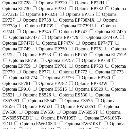
Optoma EP728
Optoma EP729
Optoma EP72H
Optoma EP730
Optoma EP731
Optoma EP732
Optoma
EP732B
Optoma EP732H
Optoma EP735
Optoma
EP737
Optoma EP738
Optoma EP738MX
Optoma
EP738p
Optoma EP739
Optoma EP739H
Optoma
EP741
Optoma EP745
Optoma EP747
Optoma EP7475
Optoma EP7477
Optoma EP7479
Optoma EP747A
Optoma EP747H
Optoma EP747N
Optoma EP747T
Optoma EP749
Optoma EP750
Optoma EP751
Optoma
EP752
Optoma EP753
Optoma EP755
Optoma EP755A
Optoma EP756
Optoma EP757
Optoma EP758
Optoma EP759
Optoma EP761
Optoma EP763
Optoma
EP770
Optoma EP771
Optoma EP772
Optoma EP773
Optoma EP774
Optoma EP776
Optoma EP780
Optoma EP781
Optoma EP782
Optoma EP782W
Optoma EP910
Optoma ES515
Optoma ES520
Optoma
ES521
Optoma ES526
Optoma ES530
Optoma
ES533ST
Optoma ES542
Optoma ES555
Optoma
ES556
Optoma EW531
Optoma EW533ST
Optoma
EW536
Optoma EW556
Optoma EW605ST
Optoma
EW605ST-EDU
Optoma EW610ST
Optoma EW610ST-
EDU
Optoma EW610STc
Optoma EW610STi
Optoma