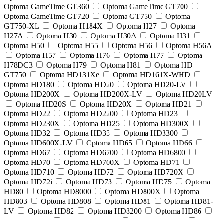
Optoma GameTime GT360
Optoma GameTime GT700
Optoma GameTime GT720
Optoma GT750
Optoma
GT750-XL
Optoma H184X
Optoma H27
Optoma
H27A
Optoma H30
Optoma H30A
Optoma H31
Optoma H50
Optoma H55
Optoma H56
Optoma H56A
Optoma H57
Optoma H76
Optoma H77
Optoma
H78DC3
Optoma H79
Optoma H81
Optoma HD
GT750
Optoma HD131Xe
Optoma HD161X-WHD
Optoma HD180
Optoma HD20
Optoma HD20-LV
Optoma HD200X
Optoma HD200X-LV
Optoma HD20LV
Optoma HD20S
Optoma HD20X
Optoma HD21
Optoma HD22
Optoma HD2200
Optoma HD23
Optoma HD230X
Optoma HD25
Optoma HD300X
Optoma HD32
Optoma HD33
Optoma HD3300
Optoma HD600X-LV
Optoma HD65
Optoma HD66
Optoma HD67
Optoma HD6700
Optoma HD6800
Optoma HD70
Optoma HD700X
Optoma HD71
Optoma HD710
Optoma HD72
Optoma HD720X
Optoma HD72i
Optoma HD73
Optoma HD75
Optoma
HD80
Optoma HD8000
Optoma HD800X
Optoma
HD803
Optoma HD808
Optoma HD81
Optoma HD81-
LV
Optoma HD82
Optoma HD8200
Optoma HD86