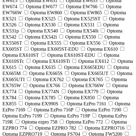
EW615
Optoma EW631
Optoma EW635
Optoma
EW674
Optoma EW677
Optoma EW766
Optoma
EW766W
Optoma EW860
Optoma EW865
Optoma
EX521
Optoma EX525
Optoma EX525ST
Optoma
EX526
Optoma EX530
Optoma EX531
Optoma
EX531p
Optoma EX540
Optoma EX540i
Optoma
EX542
Optoma EX542i
Optoma EX550
Optoma
EX550ST
Optoma EX555
Optoma EX556
Optoma
EX605ST
Optoma EX605ST-EDU
Optoma EX610
Optoma EX610ST
Optoma EX610ST-EDU
Optoma
EX610STc
Optoma EX610STi
Optoma EX612
Optoma
EX615
Optoma EX635
Optoma EX665EDU
Optoma
EX665M
Optoma EX665S
Optoma EX665UT
Optoma
EX665UTI
Optoma EX762
Optoma EX765
Optoma
EX765W
Optoma EX766
Optoma EX766W
Optoma
EX774
Optoma EX774N
Optoma EX779
Optoma
EX784
Optoma EX785
Optoma EX850
Optoma
EX855
Optoma EX990S
Optoma EzPro 7161
Optoma
EzPro 7169
Optoma EzPro 716P
Optoma EzPro 7190
Optoma EzPro 7199
Optoma EzPro 719P
Optoma EzPro
719R
Optoma ezpro 758
Optoma EzPro 772
Optoma
EZPRO 774
Optoma EZPRO 782
Optoma EZPRO716
Optoma EZPRO719
Optoma FS704
Optoma FW5200