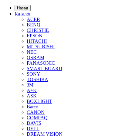
Назад
Каталог
ACER
BENQ
CHRISTIE
EPSON
HITACHI
MITSUBISHI
NEC
OSRAM
PANASONIC
SMART BOARD
SONY
TOSHIBA
3М
A+K
ASK
BOXLIGHT
Barco
CANON
COMPAQ
DAVIS
DELL
DREAM VISION