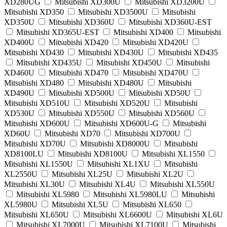
XD280UG
Mitsubishi XD300U
Mitsubishi XD3200U
Mitsubishi XD350
Mitsubishi XD3500U
Mitsubishi
XD350U
Mitsubishi XD360U
Mitsubishi XD360U-EST
Mitsubishi XD365U-EST
Mitsubishi XD400
Mitsubishi
XD400U
Mitsubishi XD420
Mitsubishi XD420U
Mitsubishi XD430
Mitsubishi XD430U
Mitsubishi XD435
Mitsubishi XD435U
Mitsubishi XD450U
Mitsubishi
XD460U
Mitsubishi XD470
Mitsubishi XD470U
Mitsubishi XD480
Mitsubishi XD480U
Mitsubishi
XD490U
Mitsubishi XD500U
Mitsubishi XD50U
Mitsubishi XD510U
Mitsubishi XD520U
Mitsubishi
XD530U
Mitsubishi XD550U
Mitsubishi XD560U
Mitsubishi XD600U
Mitsubishi XD600U-G
Mitsubishi
XD60U
Mitsubishi XD70
Mitsubishi XD700U
Mitsubishi XD70U
Mitsubishi XD8000U
Mitsubishi
XD8100LU
Mitsubishi XD8100U
Mitsubishi XL1550
Mitsubishi XL1550U
Mitsubishi XL1XU
Mitsubishi
XL2550U
Mitsubishi XL25U
Mitsubishi XL2U
Mitsubishi XL30U
Mitsubishi XL4U
Mitsubishi XL550U
Mitsubishi XL5980
Mitsubishi XL5980LU
Mitsubishi
XL5980U
Mitsubishi XL5U
Mitsubishi XL650
Mitsubishi XL650U
Mitsubishi XL6600U
Mitsubishi XL6U
Mitsubishi XL7000U
Mitsubishi XL7100U
Mitsubishi