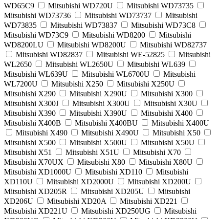
WD65C9
Mitsubishi WD720U
Mitsubishi WD73735
Mitsubishi WD73736
Mitsubishi WD73737
Mitsubishi
WD73835
Mitsubishi WD73837
Mitsubishi WD73C8
Mitsubishi WD73C9
Mitsubishi WD8200
Mitsubishi
WD8200LU
Mitsubishi WD8200U
Mitsubishi WD82737
Mitsubishi WD82837
Mitsubishi WE-52825
Mitsubishi
WL2650
Mitsubishi WL2650U
Mitsubishi WL639
Mitsubishi WL639U
Mitsubishi WL6700U
Mitsubishi
WL7200U
Mitsubishi X250
Mitsubishi X250U
Mitsubishi X290
Mitsubishi X290U
Mitsubishi X300
Mitsubishi X300J
Mitsubishi X300U
Mitsubishi X30U
Mitsubishi X390
Mitsubishi X390U
Mitsubishi X400
Mitsubishi X400B
Mitsubishi X400BU
Mitsubishi X400U
Mitsubishi X490
Mitsubishi X490U
Mitsubishi X50
Mitsubishi X500
Mitsubishi X500U
Mitsubishi X50U
Mitsubishi X51
Mitsubishi X51U
Mitsubishi X70
Mitsubishi X70UX
Mitsubishi X80
Mitsubishi X80U
Mitsubishi XD1000U
Mitsubishi XD110
Mitsubishi
XD110U
Mitsubishi XD2000U
Mitsubishi XD200U
Mitsubishi XD205R
Mitsubishi XD205U
Mitsubishi
XD206U
Mitsubishi XD20A
Mitsubishi XD221
Mitsubishi XD221U
Mitsubishi XD250UG
Mitsubishi