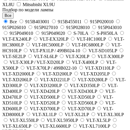
XL8U
Mitsubishi XL9U
Подбор по модели лампы
Все
Все
915B403001
915B455011
915P020010
915P026010
915P027010
915P028010
915P043010
915P049010
915P049020
S-70LA
S-PH50LA
VLT-EX240LP
VLT-EX320LP
VLT-HC100LP
VLT-
HC3800LP
VLT-HC5000LP
VLT-HC6800LP
VLT-
HC910LP
VLT-PX1LP / 499B024-10
VLT-SD105LP
VLT-SE2LP
VLT-SL6LP
VLT-X20LP
VLT-X300LP
VLT-X30LP / VLT-XD20LP
VLT-X400LP
VLT-
X500LP
VLT-X70LP / 499B022-10
VLT-XD110LP
VLT-XD2000LP
VLT-XD200LP
VLT-XD205LP
VLT-XD206LP
VLT-XD221LP
VLT-XD280LP
VLT-
XD300LP
VLT-XD3200LP
VLT-XD350LP
VLT-
XD400LP
VLT-XD420LP
VLT-XD430LP
VLT-
XD470LP
VLT-XD500LP
VLT-XD50LP
VLT-
XD510LP
VLT-XD520LP
VLT-XD560LP
VLT-
XD600LP
VLT-XD700LP
VLT-XD70LP
VLT-
XD8000LP
VLT-XL1LP
VLT-XL2LP
VLT-XL30LP
VLT-XL550LP
VLT-XL5950LP
VLT-XL5LP
VLT-XL650LP
VLT-XL6600LP
VLT-XL7100LP