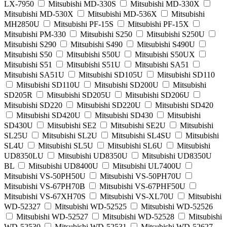
LX-7950
Mitsubishi MD-330S
Mitsubishi MD-330X
Mitsubishi MD-530X
Mitsubishi MD-536X
Mitsubishi
MH2850U
Mitsubishi PF-15S
Mitsubishi PF-15X
Mitsubishi PM-330
Mitsubishi S250
Mitsubishi S250U
Mitsubishi S290
Mitsubishi S490
Mitsubishi S490U
Mitsubishi S50
Mitsubishi S50U
Mitsubishi S50UX
Mitsubishi S51
Mitsubishi S51U
Mitsubishi SA51
Mitsubishi SA51U
Mitsubishi SD105U
Mitsubishi SD110
Mitsubishi SD110U
Mitsubishi SD200U
Mitsubishi
SD205R
Mitsubishi SD205U
Mitsubishi SD206U
Mitsubishi SD220
Mitsubishi SD220U
Mitsubishi SD420
Mitsubishi SD420U
Mitsubishi SD430
Mitsubishi
SD430U
Mitsubishi SE2
Mitsubishi SE2U
Mitsubishi
SL25U
Mitsubishi SL2U
Mitsubishi SL4SU
Mitsubishi
SL4U
Mitsubishi SL5U
Mitsubishi SL6U
Mitsubishi
UD8350LU
Mitsubishi UD8350U
Mitsubishi UD8350U
BL
Mitsubishi UD8400U
Mitsubishi UL7400U
Mitsubishi VS-50PH50U
Mitsubishi VS-50PH70U
Mitsubishi VS-67PH70B
Mitsubishi VS-67PHF50U
Mitsubishi VS-67XH70S
Mitsubishi VS-XL70U
Mitsubishi
WD-52327
Mitsubishi WD-52525
Mitsubishi WD-52526
Mitsubishi WD-52527
Mitsubishi WD-52528
Mitsubishi
WD-52530
Mitsubishi WD-52531
Mitsubishi WD-52627