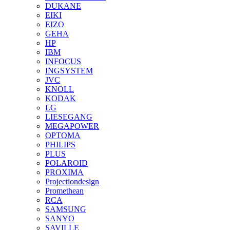
DUKANE
EIKI
EIZO
GEHA
HP
IBM
INFOCUS
INGSYSTEM
JVC
KNOLL
KODAK
LG
LIESEGANG
MEGAPOWER
OPTOMA
PHILIPS
PLUS
POLAROID
PROXIMA
Projectiondesign
Promethean
RCA
SAMSUNG
SANYO
SAVILLE