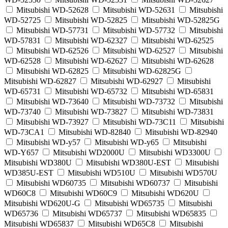
Mitsubishi WD-52628
Mitsubishi WD-52631
Mitsubishi
WD-52725
Mitsubishi WD-52825
Mitsubishi WD-52825G
Mitsubishi WD-57731
Mitsubishi WD-57732
Mitsubishi
WD-57831
Mitsubishi WD-62327
Mitsubishi WD-62525
Mitsubishi WD-62526
Mitsubishi WD-62527
Mitsubishi
WD-62528
Mitsubishi WD-62627
Mitsubishi WD-62628
Mitsubishi WD-62825
Mitsubishi WD-62825G
Mitsubishi WD-62827
Mitsubishi WD-62927
Mitsubishi
WD-65731
Mitsubishi WD-65732
Mitsubishi WD-65831
Mitsubishi WD-73640
Mitsubishi WD-73732
Mitsubishi
WD-73740
Mitsubishi WD-73827
Mitsubishi WD-73831
Mitsubishi WD-73927
Mitsubishi WD-73C11
Mitsubishi
WD-73CA1
Mitsubishi WD-82840
Mitsubishi WD-82940
Mitsubishi WD-y57
Mitsubishi WD-y65
Mitsubishi
WD-Y657
Mitsubishi WD2000U
Mitsubishi WD3300U
Mitsubishi WD380U
Mitsubishi WD380U-EST
Mitsubishi
WD385U-EST
Mitsubishi WD510U
Mitsubishi WD570U
Mitsubishi WD60735
Mitsubishi WD60737
Mitsubishi
WD60C8
Mitsubishi WD60C9
Mitsubishi WD620U
Mitsubishi WD620U-G
Mitsubishi WD65735
Mitsubishi
WD65736
Mitsubishi WD65737
Mitsubishi WD65835
Mitsubishi WD65837
Mitsubishi WD65C8
Mitsubishi