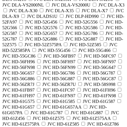
JVC DLA-VS2000NL
JVC DLA-VS2000U
JVC DLA-X3
JVC DLA-X30
JVC DLA-X35
JVC DLA-X7
JVC
DLA-X9
JVC DLADS1U
JVC DLP-HD990
JVC HD-
52FA97
JVC HD-52G456
JVC HD-52G556
JVC HD-
52G566
JVC HD-52G576
JVC HD-52G586
JVC HD-
52G587
JVC HD-52G657
JVC HD-52G786
JVC HD-
52G787
JVC HD-52G886
JVC HD-52G887
JVC HD-
52Z575
JVC HD-52Z575PA
JVC HD-52Z585
JVC
HD-52Z585PA
JVC HD-55G456
JVC HD-55G466
JVC HD-55GC86
JVC HD-56FB97
JVC HD-56FC97
JVC HD-56FH96
JVC HD-56FH97
JVC HD-56FN97
JVC HD-56FN98
JVC HD-56FN99
JVC HD-56G647
JVC HD-56G657
JVC HD-56G786
JVC HD-56G787
JVC HD-56G886
JVC HD-56G887
JVC HD-56GC87
JVC HD-56ZR7J
JVC HD-56ZR7U
JVC HD-58S998
JVC HD-61FB97
JVC HD-61FC97
JVC HD-61FH96
JVC HD-61FH97
JVC HD-61FN97
JVC HD-61FN98
JVC HD-61G575
JVC HD-61G585
JVC HD-61G587
JVC HD-61G657
JVC HD-61G657AA
JVC HD-
61G657PA
JVC HD-61G787
JVC HD-61G887
JVC
HD-61Z456
JVC HD-61Z575
JVC HD-61Z575AA
JVC HD-61Z575PA
JVC HD-61Z585
JVC HD-61Z786