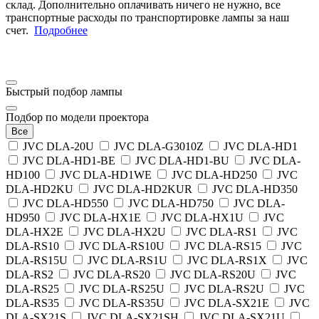
склад. Дополнительно оплачивать ничего не нужно, все
транспортные расходы по транспортировке лампы за наш
счет.
Подробнее
Быстрый подбор лампы
Подбор по модели проектора
Все
JVC DLA-20U
JVC DLA-G3010Z
JVC DLA-HD1
JVC DLA-HD1-BE
JVC DLA-HD1-BU
JVC DLA-
HD100
JVC DLA-HD1WE
JVC DLA-HD250
JVC
DLA-HD2KU
JVC DLA-HD2KUR
JVC DLA-HD350
JVC DLA-HD550
JVC DLA-HD750
JVC DLA-
HD950
JVC DLA-HX1E
JVC DLA-HX1U
JVC
DLA-HX2E
JVC DLA-HX2U
JVC DLA-RS1
JVC
DLA-RS10
JVC DLA-RS10U
JVC DLA-RS15
JVC
DLA-RS15U
JVC DLA-RS1U
JVC DLA-RS1X
JVC
DLA-RS2
JVC DLA-RS20
JVC DLA-RS20U
JVC
DLA-RS25
JVC DLA-RS25U
JVC DLA-RS2U
JVC
DLA-RS35
JVC DLA-RS35U
JVC DLA-SX21E
JVC
DLA-SX21S
JVC DLA-SX21SH
JVC DLA-SX21U