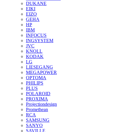
DUKANE
EIKI
EIZO
GEHA
HP
IBM
INFOCUS
INGSYSTEM
JVC
KNOLL
KODAK
LG
LIESEGANG
MEGAPOWER
OPTOMA
PHILIPS
PLUS
POLAROID
PROXIMA
Projectiondesign
Promethean
RCA
SAMSUNG
SANYO
SAVILLE