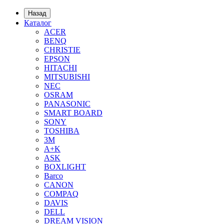
Назад
Каталог
ACER
BENQ
CHRISTIE
EPSON
HITACHI
MITSUBISHI
NEC
OSRAM
PANASONIC
SMART BOARD
SONY
TOSHIBA
3М
A+K
ASK
BOXLIGHT
Barco
CANON
COMPAQ
DAVIS
DELL
DREAM VISION