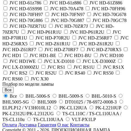
JVC HD-61z786
JVC HD-61z886
JVC HD-61Z886
JVC HD-65S998
JVC HD-70A478
JVC HD-70FH96
JVC HD-70FH97
JVC HD-70FN97
JVC HD-70G678
JVC HD-70G886
JVC HD-70G887
JVC HD-70GC78
JVC HD-70ZR71U
JVC HD-70ZR7J
JVC HD-
70ZR7U
JVC HD-P61R1U
JVC HD-P61R2U
JVC
HD-P70R1U
JVC HD-P70R2U
JVC HD-Z56RF7
JVC
HD-Z56RX5
JVC HD-Z61R1U
JVC HD-Z61R2U
JVC HD-Z61RF7
JVC HD-Z70RF7
JVC HD-Z70RX5
JVC HD1
JVC HD1-BE
JVC HD1-BU
JVC HD100
JVC HD1WE
JVC LX-D1010
JVC LX-D3000Z
JVC LX-D3000ZU
JVC RS1
JVC RS1U
JVC RS1X
JVC RS2
JVC RS2U
JVC RS40
JVC RS50
JVC RS60
JVC X30
Подбор по модели лампы
Все
Все
BHL-5006-S
BHL-5009-S
BHL-5010-S
BHL5005-SG
BHL5009
DT01025 / 78-6972-0008-3
ELPLP12 / V13H010L12
PK-CL120UA
PK-L2210UP
PK-L2312U/PK-L2312UG
TS-CL110C / TS-CL110UAA /
TS-CL110u
TS-CL110UAA
VLT-PX1LP
Оплата
Доставка
Гарантия
О нас
Контакты
Copyright © 2011 - 2026, ПРОЕКЦИОННАЯ ЛАМПА