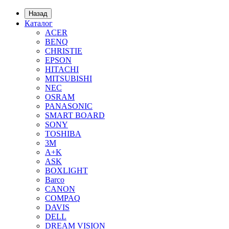
Назад
Каталог
ACER
BENQ
CHRISTIE
EPSON
HITACHI
MITSUBISHI
NEC
OSRAM
PANASONIC
SMART BOARD
SONY
TOSHIBA
3М
A+K
ASK
BOXLIGHT
Barco
CANON
COMPAQ
DAVIS
DELL
DREAM VISION