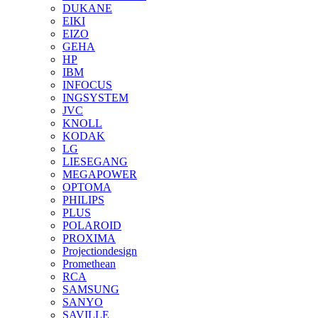
DUKANE
EIKI
EIZO
GEHA
HP
IBM
INFOCUS
INGSYSTEM
JVC
KNOLL
KODAK
LG
LIESEGANG
MEGAPOWER
OPTOMA
PHILIPS
PLUS
POLAROID
PROXIMA
Projectiondesign
Promethean
RCA
SAMSUNG
SANYO
SAVILLE