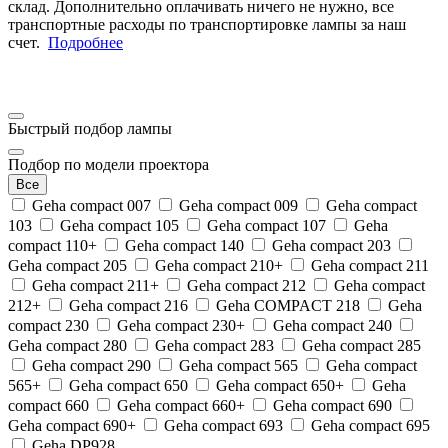
склад. Дополнительно оплачивать ничего не нужно, все
транспортные расходы по транспортировке лампы за наш
счет.
Подробнее
Быстрый подбор лампы
Подбор по модели проектора
Все
Geha compact 007
Geha compact 009
Geha compact
103
Geha compact 105
Geha compact 107
Geha
compact 110+
Geha compact 140
Geha compact 203
Geha compact 205
Geha compact 210+
Geha compact 211
Geha compact 211+
Geha compact 212
Geha compact
212+
Geha compact 216
Geha COMPACT 218
Geha
compact 230
Geha compact 230+
Geha compact 240
Geha compact 280
Geha compact 283
Geha compact 285
Geha compact 290
Geha compact 565
Geha compact
565+
Geha compact 650
Geha compact 650+
Geha
compact 660
Geha compact 660+
Geha compact 690
Geha compact 690+
Geha compact 693
Geha compact 695
Geha DP928