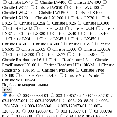
Christie LW40
Christie LW400
Christie LW40U
Christie LW555
Christie LW650
Christie LWU400
Christie LWU420
Christie LWU505
Christie LX100
Christie LX120
Christie LX1200
Christie LX20
Christie
LX25
Christie LX25a
Christie LX26
Christie LX300
Christie LX32
Christie LX33
Christie LX34
Christie
LX37
Christie LX380
Christie LX40
Christie LX400
Christie LX41
Christie LX45
Christie LX450
Christie LX50
Christie LX500
Christie LX55
Christie
LX605
Christie LX65
Christie LX66
Christie LX66A
Christie LX700
Christie LX77
Christie LX900
Christie Roadrunner L6
Christie Roadrunner L8
Christie
RoadRunner LX100
Christie Roadster HD+10K-M
Christie
Roadster S+10K-M
Christie Vivid Blue
Christie Vivid
LX380
Christie Vivid LX450
Christie Vivid White
Christie WX10K-M
Подбор по модели лампы
Все
Все
003-000884-01
003-100857-02 / 003-100857-01 /
03-110857-001
003-102385-01
003-120188-01
003-
120457-01
003-120458-01
003-120479-01
003-
120483-01
003-120507-01
003-120577-01
03-000709-
01P
03-000881
DT00871
POA-LMP100 / 610 327