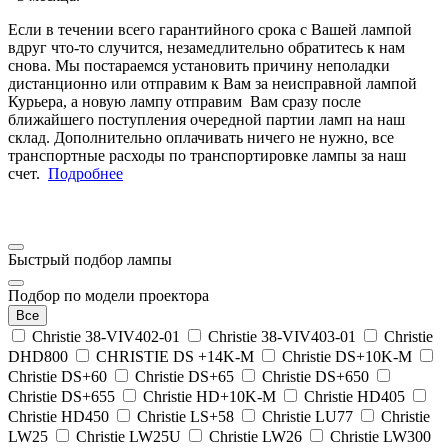
Если в течении всего гарантийного срока с Вашей лампой
вдруг что-то случится, незамедлительно обратитесь к нам
снова. Мы постараемся установить причину неполадки
дистанционно или отправим к Вам за неисправной лампой
Курьера, а новую лампу отправим Вам сразу после
ближайшего поступления очередной партии ламп на наш
склад. Дополнительно оплачивать ничего не нужно, все
транспортные расходы по транспортировке лампы за наш
счет.
Подробнее
Быстрый подбор лампы
Подбор по модели проектора
Все
Christie 38-VIV402-01
Christie 38-VIV403-01
Christie
DHD800
CHRISTIE DS +14K-M
Christie DS+10K-M
Christie DS+60
Christie DS+65
Christie DS+650
Christie DS+655
Christie HD+10K-M
Christie HD405
Christie HD450
Christie LS+58
Christie LU77
Christie
LW25
Christie LW25U
Christie LW26
Christie LW300