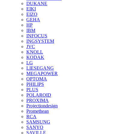
DUKANE
EIKI
EIZO
GEHA
HP
IBM
INFOCUS
INGSYSTEM
JVC
KNOLL
KODAK
LG
LIESEGANG
MEGAPOWER
OPTOMA
PHILIPS
PLUS
POLAROID
PROXIMA
Projectiondesign
Promethean
RCA
SAMSUNG
SANYO
SAVILLE