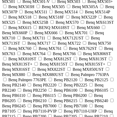
MX501
Benq MX501-V
Benq MX503
Benq MX503+
Benq MX503H
Benq MX505
Benq MX505A
Benq
MX507P
Benq MX511
Benq MX514
Benq MX514P
Benq MX518
Benq MX518F
Benq MX522P
Benq
MX525
Benq MX525B
Benq MX570
Benq MX613ST
Benq MX615
BENQ MX618ST
Benq MX660
Benq MX660P
Benq MX666
Benq MX701
Benq
MX710
Benq MX711
Benq MX712UST
Benq
MX713ST
Benq MX717
Benq MX722
Benq MX750
Benq MX760
Benq MX761
Benq MX762ST
Benq
MX763
Benq MX764
Benq MX766
Benq MX806ST
Benq MX810ST
Benq MX812ST
Benq MX813ST
Benq MX813ST+
Benq MX815ST
Benq MX815ST+
Benq MX816ST
Benq MX822ST
Benq MX850UST
Benq MX880
Benq MX880UST
Benq Palmpro 7763PA
Benq Palmpro 7763PE
Benq PB2120
Benq PB2125
Benq PB2140
Benq PB2220
Benq PB2225
Benq
PB2240
Benq PB2250
Benq PB6100
Benq PB6105
Benq PB6110
Benq PB6115
Benq PB6200
Benq
PB6205
Benq PB6210
Benq PB6215
Benq PB6240
Benq PB6245
Benq PB7000
Benq PB7100
Benq
PB7105
Benq PB7110-PVIP
Benq PB7110-UHP
Benq
PB7115
Benq PB7200
Benq PB7205
Benq PB7210