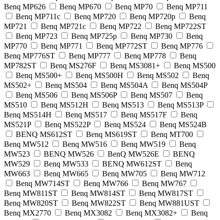
Benq MP626
Benq MP670
Benq MP70
Benq MP711
Benq MP711c
Benq MP720
Benq MP720p
Benq
MP721
Benq MP721c
Benq MP722
Benq MP722ST
Benq MP723
Benq MP725p
Benq MP730
Benq
MP770
Benq MP771
Benq MP772ST
Benq MP776
Benq MP776ST
Benq MP777
Benq MP778
Benq
MP782ST
Benq MS276F
Benq MS3081+
Benq MS500
Benq MS500+
Benq MS500H
Benq MS502
Benq
MS502+
Benq MS504
Benq MS504A
Benq MS504P
Benq MS506
Benq MS506P
Benq MS507
Benq
MS510
Benq MS512H
Benq MS513
Benq MS513P
Benq MS514H
Benq MS517
Benq MS517F
Benq
MS521P
Benq MS522P
Benq MS524
Benq MS524B
BENQ MS612ST
Benq MS619ST
Benq MT700
Benq MW512
Benq MW516
Benq MW519
Benq
MW523
BENQ MW526
BenQ MW526E
BENQ
MW529
Benq MW533
BENQ MW612ST
Benq
MW663
Benq MW665
Benq MW705
Benq MW712
Benq MW714ST
Benq MW766
Benq MW767
Benq MW811ST
Benq MW814ST
Benq MW817ST
Benq MW820ST
Benq MW822ST
Benq MW881UST
Benq MX2770
Benq MX3082
Benq MX3082+
Benq