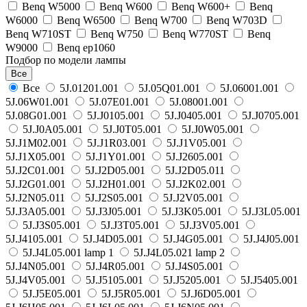
Benq W5000
Benq W600
Benq W600+
Benq
W6000
Benq W6500
Benq W700
Benq W703D
Benq W710ST
Benq W750
Benq W770ST
Benq
W9000
Benq ер1060
Подбор по модели лампы
Все
Все
5J.01201.001
5J.05Q01.001
5J.06001.001
5J.06W01.001
5J.07E01.001
5J.08001.001
5J.08G01.001
5J.J0105.001
5J.J0405.001
5J.J0705.001
5J.J0A05.001
5J.J0T05.001
5J.J0W05.001
5J.J1M02.001
5J.J1R03.001
5J.J1V05.001
5J.J1X05.001
5J.J1Y01.001
5J.J2605.001
5J.J2C01.001
5J.J2D05.001
5J.J2D05.011
5J.J2G01.001
5J.J2H01.001
5J.J2K02.001
5J.J2N05.011
5J.J2S05.001
5J.J2V05.001
5J.J3A05.001
5J.J3J05.001
5J.J3K05.001
5J.J3L05.001
5J.J3S05.001
5J.J3T05.001
5J.J3V05.001
5J.J4105.001
5J.J4D05.001
5J.J4G05.001
5J.J4J05.001
5J.J4L05.001 lamp 1
5J.J4L05.021 lamp 2
5J.J4N05.001
5J.J4R05.001
5J.J4S05.001
5J.J4V05.001
5J.J5105.001
5J.J5205.001
5J.J5405.001
5J.J5E05.001
5J.J5R05.001
5J.J6D05.001