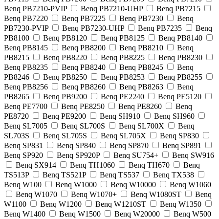
Benq PB7210-PVIP
Benq PB7210-UHP
Benq PB7215
Benq PB7220
Benq PB7225
Benq PB7230
Benq
PB7230-PVIP
Benq PB7230-UHP
Benq PB7235
Benq
PB8100
Benq PB8120
Benq PB8125
Benq PB8140
Benq PB8145
Benq PB8200
Benq PB8210
Benq
PB8215
Benq PB8220
Benq PB8225
Benq PB8230
Benq PB8235
Benq PB8240
Benq PB8245
Benq
PB8246
Benq PB8250
Benq PB8253
Benq PB8255
Benq PB8256
Benq PB8260
Benq PB8263
Benq
PB8265
Benq PB9200
Benq PE2240
Benq PE5120
Benq PE7700
Benq PE8250
Benq PE8260
Benq
PE8720
Benq PE9200
Benq SH910
Benq SH960
Benq SL7005
Benq SL700S
Benq SL700X
Benq
SL703S
Benq SL705S
Benq SL705X
Benq SP830
Benq SP831
Benq SP840
Benq SP870
Benq SP891
Benq SP920
Benq SP920P
Benq SU754+
Benq SW916
Benq SX914
Benq TH1060
Benq TH670
Benq
TS513P
Benq TS521P
Benq TS537
Benq TX538
Benq W100
Benq W1000
Benq W10000
Benq W1060
Benq W1070
Benq W1070+
Benq W1080ST
Benq
W1100
Benq W1200
Benq W1210ST
Benq W1350
Benq W1400
Benq W1500
Benq W20000
Benq W500