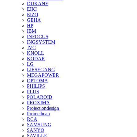
DUKANE
EIKI
EIZO
GEHA
HP
IBM
INFOCUS
INGSYSTEM
JVC
KNOLL
KODAK
LG
LIESEGANG
MEGAPOWER
OPTOMA
PHILIPS
PLUS
POLAROID
PROXIMA
Projectiondesign
Promethean
RCA
SAMSUNG
SANYO
SAVILLE