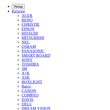
Назад
Каталог
ACER
BENQ
CHRISTIE
EPSON
HITACHI
MITSUBISHI
NEC
OSRAM
PANASONIC
SMART BOARD
SONY
TOSHIBA
3М
A+K
ASK
BOXLIGHT
Barco
CANON
COMPAQ
DAVIS
DELL
DREAM VISION