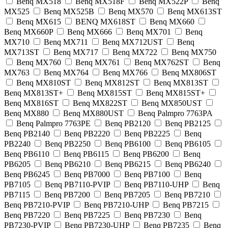
Benq MX518
Benq MX518F
Benq MX522P
Benq
MX525
Benq MX525B
Benq MX570
Benq MX613ST
Benq MX615
BENQ MX618ST
Benq MX660
Benq MX660P
Benq MX666
Benq MX701
Benq
MX710
Benq MX711
Benq MX712UST
Benq
MX713ST
Benq MX717
Benq MX722
Benq MX750
Benq MX760
Benq MX761
Benq MX762ST
Benq
MX763
Benq MX764
Benq MX766
Benq MX806ST
Benq MX810ST
Benq MX812ST
Benq MX813ST
Benq MX813ST+
Benq MX815ST
Benq MX815ST+
Benq MX816ST
Benq MX822ST
Benq MX850UST
Benq MX880
Benq MX880UST
Benq Palmpro 7763PA
Benq Palmpro 7763PE
Benq PB2120
Benq PB2125
Benq PB2140
Benq PB2220
Benq PB2225
Benq
PB2240
Benq PB2250
Benq PB6100
Benq PB6105
Benq PB6110
Benq PB6115
Benq PB6200
Benq
PB6205
Benq PB6210
Benq PB6215
Benq PB6240
Benq PB6245
Benq PB7000
Benq PB7100
Benq
PB7105
Benq PB7110-PVIP
Benq PB7110-UHP
Benq
PB7115
Benq PB7200
Benq PB7205
Benq PB7210
Benq PB7210-PVIP
Benq PB7210-UHP
Benq PB7215
Benq PB7220
Benq PB7225
Benq PB7230
Benq
PB7230-PVIP
Benq PB7230-UHP
Benq PB7235
Benq