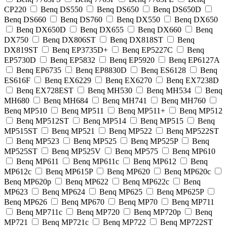
CP220
Benq DS550
Benq DS650
Benq DS650D
Benq DS660
Benq DS760
Benq DX550
Benq DX650
Benq DX650D
Benq DX655
Benq DX660
Benq
DX750
Benq DX806ST
Benq DX818ST
Benq
DX819ST
Benq EP3735D+
Benq EP5227C
Benq
EP5730D
Benq EP5832
Benq EP5920
Benq EP6127A
Benq EP6735
Benq EP8830D
Benq ES6128
Benq
ES616F
Benq EX6229
Benq EX6270
Benq EX7238D
Benq EX728EST
Benq MH530
Benq MH534
Benq
MH680
Benq MH684
Benq MH741
Benq MH760
Benq MP510
Benq MP511
Benq MP511+
Benq MP512
Benq MP512ST
Benq MP514
Benq MP515
Benq
MP515ST
Benq MP521
Benq MP522
Benq MP522ST
Benq MP523
Benq MP525
Benq MP525P
Benq
MP525ST
Benq MP525V
Benq MP575
Benq MP610
Benq MP611
Benq MP611c
Benq MP612
Benq
MP612c
Benq MP615P
Benq MP620
Benq MP620c
Benq MP620p
Benq MP622
Benq MP622c
Benq
MP623
Benq MP624
Benq MP625
Benq MP625P
Benq MP626
Benq MP670
Benq MP70
Benq MP711
Benq MP711c
Benq MP720
Benq MP720p
Benq
MP721
Benq MP721c
Benq MP722
Benq MP722ST