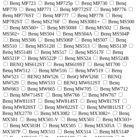
Benq MP723
Benq MP725p
Benq MP730
Benq
MP770
Benq MP771
Benq MP772ST
Benq MP776
Benq MP776ST
Benq MP777
Benq MP778
Benq
MP782ST
Benq MS276F
Benq MS3081+
Benq MS500
Benq MS500+
Benq MS500H
Benq MS502
Benq
MS502+
Benq MS504
Benq MS504A
Benq MS504P
Benq MS506
Benq MS506P
Benq MS507
Benq
MS510
Benq MS512H
Benq MS513
Benq MS513P
Benq MS514H
Benq MS517
Benq MS517F
Benq
MS521P
Benq MS522P
Benq MS524
Benq MS524B
BENQ MS612ST
Benq MS619ST
Benq MT700
Benq MW512
Benq MW516
Benq MW519
Benq
MW523
BENQ MW526
BenQ MW526E
BENQ
MW529
Benq MW533
BENQ MW612ST
Benq
MW663
Benq MW665
Benq MW705
Benq MW712
Benq MW714ST
Benq MW766
Benq MW767
Benq MW811ST
Benq MW814ST
Benq MW817ST
Benq MW820ST
Benq MW822ST
Benq MW881UST
Benq MX2770
Benq MX3082
Benq MX3082+
Benq
MX501
Benq MX501-V
Benq MX503
Benq MX503+
Benq MX503H
Benq MX505
Benq MX505A
Benq
MX507P
Benq MX511
Benq MX514
Benq MX514P