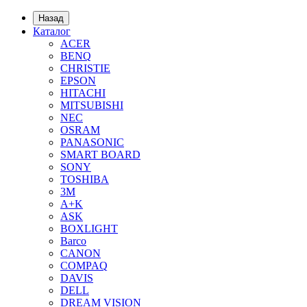
Назад
Каталог
ACER
BENQ
CHRISTIE
EPSON
HITACHI
MITSUBISHI
NEC
OSRAM
PANASONIC
SMART BOARD
SONY
TOSHIBA
3М
A+K
ASK
BOXLIGHT
Barco
CANON
COMPAQ
DAVIS
DELL
DREAM VISION