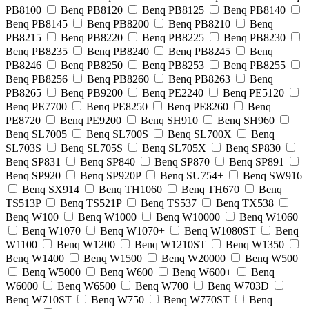
PB8100
Benq PB8120
Benq PB8125
Benq PB8140
Benq PB8145
Benq PB8200
Benq PB8210
Benq
PB8215
Benq PB8220
Benq PB8225
Benq PB8230
Benq PB8235
Benq PB8240
Benq PB8245
Benq
PB8246
Benq PB8250
Benq PB8253
Benq PB8255
Benq PB8256
Benq PB8260
Benq PB8263
Benq
PB8265
Benq PB9200
Benq PE2240
Benq PE5120
Benq PE7700
Benq PE8250
Benq PE8260
Benq
PE8720
Benq PE9200
Benq SH910
Benq SH960
Benq SL7005
Benq SL700S
Benq SL700X
Benq
SL703S
Benq SL705S
Benq SL705X
Benq SP830
Benq SP831
Benq SP840
Benq SP870
Benq SP891
Benq SP920
Benq SP920P
Benq SU754+
Benq SW916
Benq SX914
Benq TH1060
Benq TH670
Benq
TS513P
Benq TS521P
Benq TS537
Benq TX538
Benq W100
Benq W1000
Benq W10000
Benq W1060
Benq W1070
Benq W1070+
Benq W1080ST
Benq
W1100
Benq W1200
Benq W1210ST
Benq W1350
Benq W1400
Benq W1500
Benq W20000
Benq W500
Benq W5000
Benq W600
Benq W600+
Benq
W6000
Benq W6500
Benq W700
Benq W703D
Benq W710ST
Benq W750
Benq W770ST
Benq