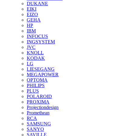
DUKANE
EIKI
EIZO
GEHA
HP
IBM
INFOCUS
INGSYSTEM
JVC
KNOLL
KODAK
LG
LIESEGANG
MEGAPOWER
OPTOMA
PHILIPS
PLUS
POLAROID
PROXIMA
Projectiondesign
Promethean
RCA
SAMSUNG
SANYO
SAVILLE