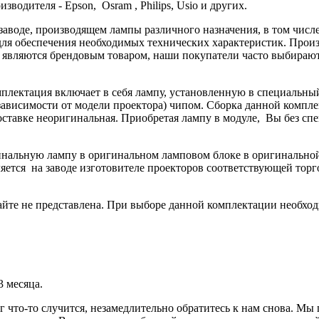
водителя - Epson, Osram , Philips, Usio и других.
 заводе, производящем лампы различного назначения, в том чис
ля обеспечения необходимых технических характеристик. Произв
не являются брендовым товаром, наши покупатели часто выбира
мплектация включает в себя лампу, установленную в специальны
ависимости от модели проектора) чипом. Сборка данной комплек
поставке неоригинальная. Приобретая лампу в модуле, Вы без с
гинальную лампу в оригинальном ламповом блоке в оригинальн
яется на заводе изготовителе проекторов соответствующей торг
йте не представлена. При выборе данной комплектации необход
3 месяца.
г что-то случится, незамедлительно обратитесь к нам снова. М