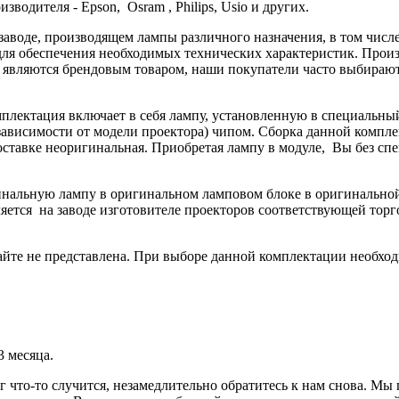
водителя - Epson, Osram , Philips, Usio и других.
 заводе, производящем лампы различного назначения, в том чис
ля обеспечения необходимых технических характеристик. Произв
не являются брендовым товаром, наши покупатели часто выбира
мплектация включает в себя лампу, установленную в специальны
ависимости от модели проектора) чипом. Сборка данной комплек
поставке неоригинальная. Приобретая лампу в модуле, Вы без с
гинальную лампу в оригинальном ламповом блоке в оригинальн
яется на заводе изготовителе проекторов соответствующей торг
йте не представлена. При выборе данной комплектации необход
3 месяца.
г что-то случится, незамедлительно обратитесь к нам снова. М