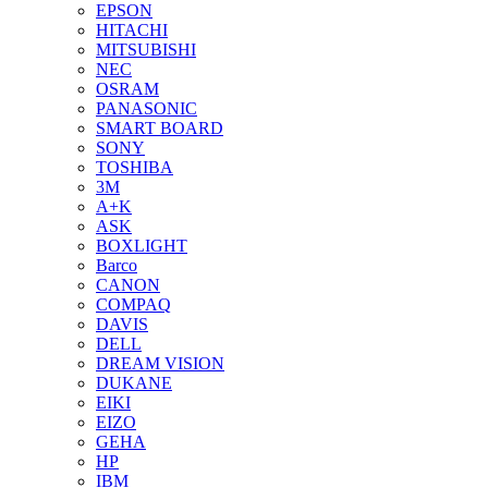
EPSON
HITACHI
MITSUBISHI
NEC
OSRAM
PANASONIC
SMART BOARD
SONY
TOSHIBA
3М
A+K
ASK
BOXLIGHT
Barco
CANON
COMPAQ
DAVIS
DELL
DREAM VISION
DUKANE
EIKI
EIZO
GEHA
HP
IBM