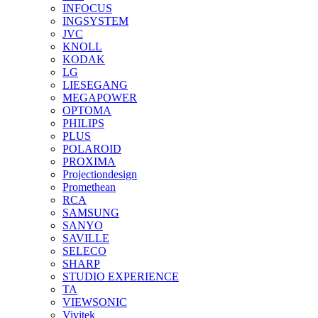
INFOCUS
INGSYSTEM
JVC
KNOLL
KODAK
LG
LIESEGANG
MEGAPOWER
OPTOMA
PHILIPS
PLUS
POLAROID
PROXIMA
Projectiondesign
Promethean
RCA
SAMSUNG
SANYO
SAVILLE
SELECO
SHARP
STUDIO EXPERIENCE
TA
VIEWSONIC
Vivitek