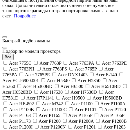
ближайшего поступления очередной партии ламп на наш
склад. Дополнительно оплачивать ничего не нужно, все
транспортные расходы по транспортировке лампы за наш
счет.
Подробнее
Быстрый подбор лампы
Подбор по модели проектора
Все
Acer 7755C
Acer 7763P
Acer 7763PA
Acer 7763PE
Acer 7763PH
Acer 7763PS
Acer 7765P
Acer
7765PA
Acer 7765PE
Acer DNX1403
Acer E-140
Acer EC.J6900.001
Acer H5340
Acer H5350
Acer
H5360
Acer H5360BD
Acer H6500
Acer H6510BD
Acer H6520BD
Acer H7530
Acer H7530D
Acer
H7531D
Acer H7P1141
Acer H9500
Acer H9500BD
Acer HE-802
Acer M342
Acer P1100
Acer P1100A
Acer P1100B
Acer P1100C
Acer P1101
Acer P1120
Acer P1163
Acer P1165
Acer P1165P
Acer P1166P
Acer P1173
Acer P1200
Acer P1200A
Acer P1200B
Acer P1200I
Acer P1200N
Acer P1201
Acer P1203