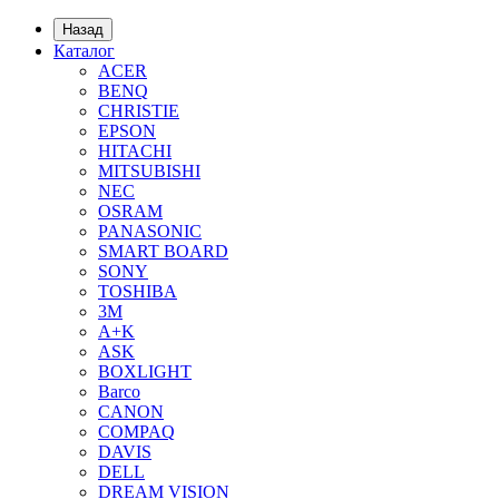
Назад
Каталог
ACER
BENQ
CHRISTIE
EPSON
HITACHI
MITSUBISHI
NEC
OSRAM
PANASONIC
SMART BOARD
SONY
TOSHIBA
3М
A+K
ASK
BOXLIGHT
Barco
CANON
COMPAQ
DAVIS
DELL
DREAM VISION