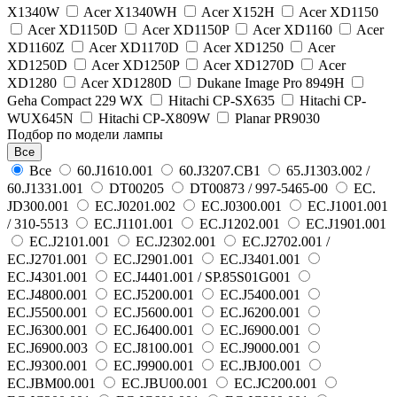
X1340W
Acer X1340WH
Acer X152H
Acer XD1150
Acer XD1150D
Acer XD1150P
Acer XD1160
Acer
XD1160Z
Acer XD1170D
Acer XD1250
Acer
XD1250D
Acer XD1250P
Acer XD1270D
Acer
XD1280
Acer XD1280D
Dukane Image Pro 8949H
Geha Compact 229 WX
Hitachi CP-SX635
Hitachi CP-
WUX645N
Hitachi CP-X809W
Planar PR9030
Подбор по модели лампы
Все
Все
60.J1610.001
60.J3207.CB1
65.J1303.002 /
60.J1331.001
DT00205
DT00873 / 997-5465-00
EC.
JD300.001
EC.J0201.002
EC.J0300.001
EC.J1001.001
/ 310-5513
EC.J1101.001
EC.J1202.001
EC.J1901.001
EC.J2101.001
EC.J2302.001
EC.J2702.001 /
EC.J2701.001
EC.J2901.001
EC.J3401.001
EC.J4301.001
EC.J4401.001 / SP.85S01G001
EC.J4800.001
EC.J5200.001
EC.J5400.001
EC.J5500.001
EC.J5600.001
EC.J6200.001
EC.J6300.001
EC.J6400.001
EC.J6900.001
EC.J6900.003
EC.J8100.001
EC.J9000.001
EC.J9300.001
EC.J9900.001
EC.JBJ00.001
EC.JBM00.001
EC.JBU00.001
EC.JC200.001