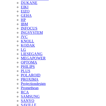
DUKANE
EIKI
EIZO
GEHA
HP
IBM
INFOCUS
INGSYSTEM
JVC
KNOLL
KODAK
LG
LIESEGANG
MEGAPOWER
OPTOMA
PHILIPS
PLUS
POLAROID
PROXIMA
Projectiondesign
Promethean
RCA
SAMSUNG
SANYO
SAVILLE