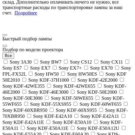
склад. Дополнительно оплачивать ничего не нужно, все
транспортные расходы по транспортировке лампы за наш
счет.
Подробнее
Быстрый подбор лампы
Подбор по модели проектора
Все
Sony 3A30
Sony BW7
Sony CS12
Sony CX11
Sony ES7
Sony EX7
Sony EX7+
Sony EX70
Sony
FPL-FX52L
Sony HW50
Sony HW50ES
Sony KDF
50E2010
Sony KDF-37H1000
Sony KDF-42E2000
Sony KDF-42WE355
Sony KDF-42WE655
Sony KDF-
46E2000
Sony KDF-46E3000
Sony KDF-50E2000
Sony KDF-50E3000
Sony KDF-50WE655
Sony KDF-
55WF655
Sony KDF-55XS955
Sony KDF-60WF655
Sony KDF-60XBR950
Sony KDF-60XS955
Sony KDF-
70XBR950
Sony KDF-E42A10
Sony KDF-E42A11
Sony KDF-E42A11E
Sony KDF-E50A10
Sony KDF-
E50A11
Sony KDF-E50A11E
Sony KDF-E50A12U
Sony KDF-E55A20
Sony KDF-E60A20
Sony KDS-