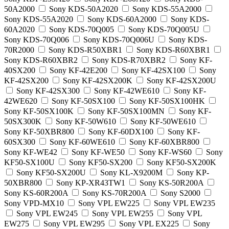
50A2000
Sony KDS-50A2020
Sony KDS-55A2000
Sony KDS-55A2020
Sony KDS-60A2000
Sony KDS-
60A2020
Sony KDS-70Q005
Sony KDS-70Q005U
Sony KDS-70Q006
Sony KDS-70Q006U
Sony KDS-
70R2000
Sony KDS-R50XBR1
Sony KDS-R60XBR1
Sony KDS-R60XBR2
Sony KDS-R70XBR2
Sony KF-
40SX200
Sony KF-42E200
Sony KF-42SX100
Sony
KF-42SX200
Sony KF-42SX200K
Sony KF-42SX200U
Sony KF-42SX300
Sony KF-42WE610
Sony KF-
42WE620
Sony KF-50SX100
Sony KF-50SX100HK
Sony KF-50SX100K
Sony KF-50SX100MN
Sony KF-
50SX300K
Sony KF-50W610
Sony KF-50WE610
Sony KF-50XBR800
Sony KF-60DX100
Sony KF-
60SX300
Sony KF-60WE610
Sony KF-60XBR800
Sony KF-WE42
Sony KF-WE50
Sony KF-WS60
Sony
KF50-SX100U
Sony KF50-SX200
Sony KF50-SX200K
Sony KF50-SX200U
Sony KL-X9200M
Sony KP-
50XBR800
Sony KP-XR43TW1
Sony KS-50R200A
Sony KS-60R200A
Sony KS-70R200A
Sony S2000
Sony VPD-MX10
Sony VPL EW225
Sony VPL EW235
Sony VPL EW245
Sony VPL EW255
Sony VPL
EW275
Sony VPL EW295
Sony VPL EX225
Sony