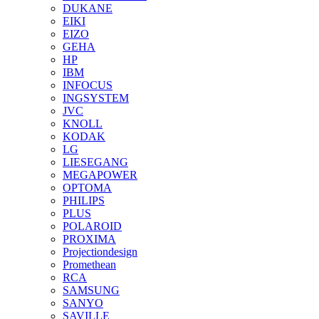
DUKANE
EIKI
EIZO
GEHA
HP
IBM
INFOCUS
INGSYSTEM
JVC
KNOLL
KODAK
LG
LIESEGANG
MEGAPOWER
OPTOMA
PHILIPS
PLUS
POLAROID
PROXIMA
Projectiondesign
Promethean
RCA
SAMSUNG
SANYO
SAVILLE