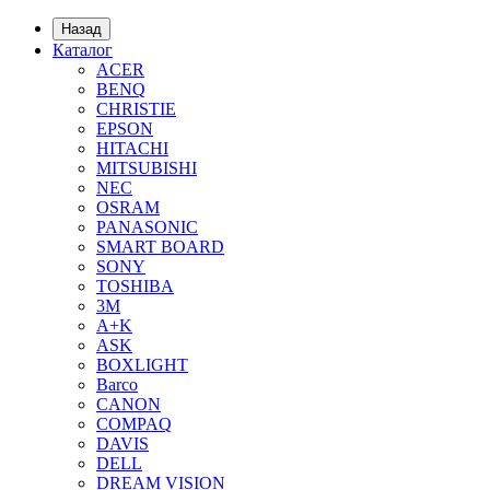
Назад
Каталог
ACER
BENQ
CHRISTIE
EPSON
HITACHI
MITSUBISHI
NEC
OSRAM
PANASONIC
SMART BOARD
SONY
TOSHIBA
3М
A+K
ASK
BOXLIGHT
Barco
CANON
COMPAQ
DAVIS
DELL
DREAM VISION