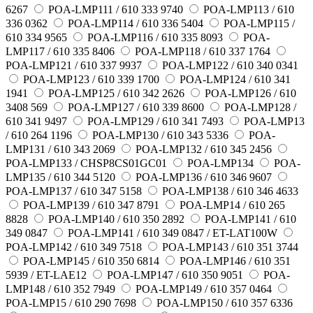
6267
POA-LMP111 / 610 333 9740
POA-LMP113 / 610
336 0362
POA-LMP114 / 610 336 5404
POA-LMP115 /
610 334 9565
POA-LMP116 / 610 335 8093
POA-
LMP117 / 610 335 8406
POA-LMP118 / 610 337 1764
POA-LMP121 / 610 337 9937
POA-LMP122 / 610 340 0341
POA-LMP123 / 610 339 1700
POA-LMP124 / 610 341
1941
POA-LMP125 / 610 342 2626
POA-LMP126 / 610
3408 569
POA-LMP127 / 610 339 8600
POA-LMP128 /
610 341 9497
POA-LMP129 / 610 341 7493
POA-LMP13
/ 610 264 1196
POA-LMP130 / 610 343 5336
POA-
LMP131 / 610 343 2069
POA-LMP132 / 610 345 2456
POA-LMP133 / CHSP8CS01GC01
POA-LMP134
POA-
LMP135 / 610 344 5120
POA-LMP136 / 610 346 9607
POA-LMP137 / 610 347 5158
POA-LMP138 / 610 346 4633
POA-LMP139 / 610 347 8791
POA-LMP14 / 610 265
8828
POA-LMP140 / 610 350 2892
POA-LMP141 / 610
349 0847
POA-LMP141 / 610 349 0847 / ET-LAT100W
POA-LMP142 / 610 349 7518
POA-LMP143 / 610 351 3744
POA-LMP145 / 610 350 6814
POA-LMP146 / 610 351
5939 / ET-LAE12
POA-LMP147 / 610 350 9051
POA-
LMP148 / 610 352 7949
POA-LMP149 / 610 357 0464
POA-LMP15 / 610 290 7698
POA-LMP150 / 610 357 6336