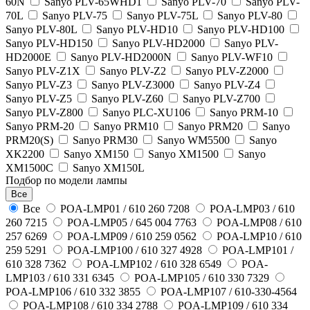
60N
Sanyo PLV-65WHD1
Sanyo PLV-70
Sanyo PLV-
70L
Sanyo PLV-75
Sanyo PLV-75L
Sanyo PLV-80
Sanyo PLV-80L
Sanyo PLV-HD10
Sanyo PLV-HD100
Sanyo PLV-HD150
Sanyo PLV-HD2000
Sanyo PLV-
HD2000E
Sanyo PLV-HD2000N
Sanyo PLV-WF10
Sanyo PLV-Z1X
Sanyo PLV-Z2
Sanyo PLV-Z2000
Sanyo PLV-Z3
Sanyo PLV-Z3000
Sanyo PLV-Z4
Sanyo PLV-Z5
Sanyo PLV-Z60
Sanyo PLV-Z700
Sanyo PLV-Z800
Sanyo PLС-XU106
Sanyo PRM-10
Sanyo PRM-20
Sanyo PRM10
Sanyo PRM20
Sanyo
PRM20(S)
Sanyo PRM30
Sanyo WM5500
Sanyo
XK2200
Sanyo XM150
Sanyo XM1500
Sanyo
XM1500C
Sanyo XM150L
Подбор по модели лампы
Все
Все
POA-LMP01 / 610 260 7208
POA-LMP03 / 610
260 7215
POA-LMP05 / 645 004 7763
POA-LMP08 / 610
257 6269
POA-LMP09 / 610 259 0562
POA-LMP10 / 610
259 5291
POA-LMP100 / 610 327 4928
POA-LMP101 /
610 328 7362
POA-LMP102 / 610 328 6549
POA-
LMP103 / 610 331 6345
POA-LMP105 / 610 330 7329
POA-LMP106 / 610 332 3855
POA-LMP107 / 610-330-4564
POA-LMP108 / 610 334 2788
POA-LMP109 / 610 334