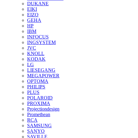
DUKANE
EIKI
EIZO
GEHA
HP
IBM
INFOCUS
INGSYSTEM
JVC
KNOLL
KODAK
LG
LIESEGANG
MEGAPOWER
OPTOMA
PHILIPS
PLUS
POLAROID
PROXIMA
Projectiondesign
Promethean
RCA
SAMSUNG
SANYO
SAVILLE