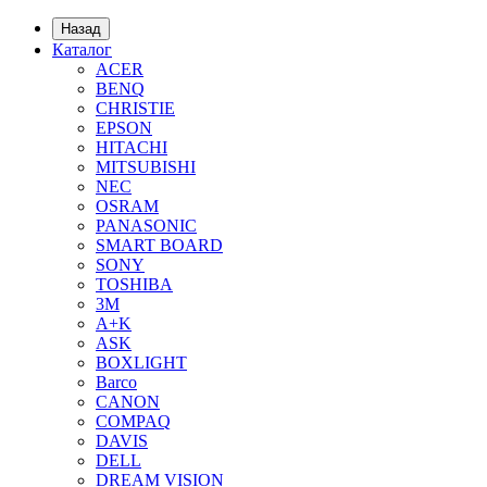
Назад
Каталог
ACER
BENQ
CHRISTIE
EPSON
HITACHI
MITSUBISHI
NEC
OSRAM
PANASONIC
SMART BOARD
SONY
TOSHIBA
3М
A+K
ASK
BOXLIGHT
Barco
CANON
COMPAQ
DAVIS
DELL
DREAM VISION