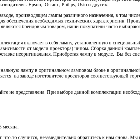
водителя - Epson, Osram , Philips, Usio и других.
 заводе, производящем лампы различного назначения, в том чис
ля обеспечения необходимых технических характеристик. Произв
не являются брендовым товаром, наши покупатели часто выбира
мплектация включает в себя лампу, установленную в специальны
ависимости от модели проектора) чипом. Сборка данной комплек
поставке неоригинальная. Приобретая лампу в модуле, Вы без с
гинальную лампу в оригинальном ламповом блоке в оригинальн
яется на заводе изготовителе проекторов соответствующей торг
йте не представлена. При выборе данной комплектации необход
3 месяца.
г что-то случится, незамедлительно обратитесь к нам снова. М