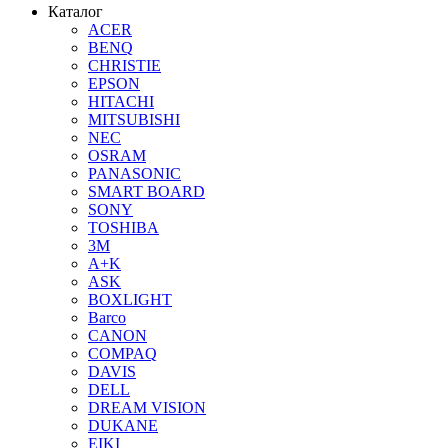
Каталог
ACER
BENQ
CHRISTIE
EPSON
HITACHI
MITSUBISHI
NEC
OSRAM
PANASONIC
SMART BOARD
SONY
TOSHIBA
3М
A+K
ASK
BOXLIGHT
Barco
CANON
COMPAQ
DAVIS
DELL
DREAM VISION
DUKANE
EIKI