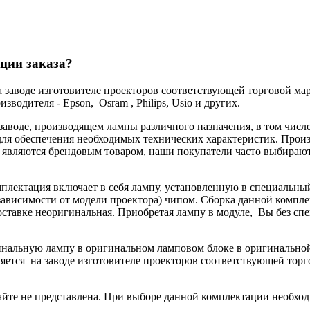
ции заказа?
а заводе изготовителе проекторов соответствующей торговой мар
водителя - Epson, Osram , Philips, Usio и других.
 заводе, производящем лампы различного назначения, в том чис
ля обеспечения необходимых технических характеристик. Произв
не являются брендовым товаром, наши покупатели часто выбира
мплектация включает в себя лампу, установленную в специальны
ависимости от модели проектора) чипом. Сборка данной комплек
поставке неоригинальная. Приобретая лампу в модуле, Вы без с
гинальную лампу в оригинальном ламповом блоке в оригинальн
яется на заводе изготовителе проекторов соответствующей торг
йте не представлена. При выборе данной комплектации необход