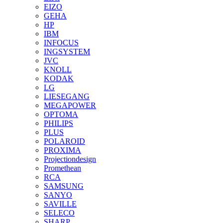
EIZO
GEHA
HP
IBM
INFOCUS
INGSYSTEM
JVC
KNOLL
KODAK
LG
LIESEGANG
MEGAPOWER
OPTOMA
PHILIPS
PLUS
POLAROID
PROXIMA
Projectiondesign
Promethean
RCA
SAMSUNG
SANYO
SAVILLE
SELECO
SHARP