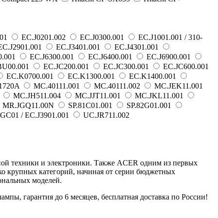
001
EC.J0201.002
EC.J0300.001
EC.J1001.001 / 310-
C.J2901.001
EC.J3401.001
EC.J4301.001
0.001
EC.J6300.001
EC.J6400.001
EC.J6900.001
BU00.001
EC.JC200.001
EC.JC300.001
EC.JC600.001
EC.K0700.001
EC.K1300.001
EC.K1400.001
1720A
MC.40111.001
MC.40111.002
MC.JEK11.001
1
MC.JH511.004
MC.JJT11.001
MC.JKL11.001
MR.JGQ11.00N
SP.81C01.001
SP.82G01.001
GC01 / EC.J3901.001
UC.JR711.002
рной техники и электроники. Также ACER одним из первых
ко крупных категорий, начиная от серии бюджетных
ональных моделей.
пы, гарантия до 6 месяцев, бесплатная доставка по России!