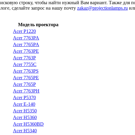
оисковую строку, чтобы найти нужный Вам вариант. Также для 
алоге, сделайте запрос на нашу почту
zakaz@projectionlamps.ru
или
Модель проектора
Acer P1220
Acer 7763PA
Acer 7765PA
Acer 7763PE
Acer 7763P
Acer 7755C
Acer 7763PS
Acer 7765PE
Acer 7765P
Acer 7763PH
Acer P5370
Acer E-140
Acer H5350
Acer H5360
Acer H5360BD
Acer H5340