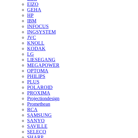
EIZO
GEHA
HP
IBM
INFOCUS
INGSYSTEM
JVC
KNOLL
KODAK
LG
LIESEGANG
MEGAPOWER
OPTOMA
PHILIPS
PLUS
POLAROID
PROXIMA
Projectiondesign
Promethean
RCA
SAMSUNG
SANYO
SAVILLE
SELECO
SHARP