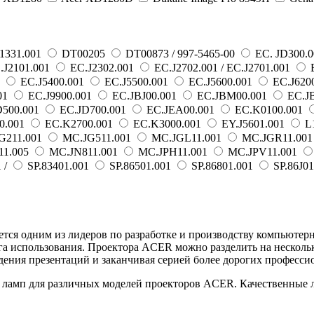
J1331.001
DT00205
DT00873 / 997-5465-00
EC. JD300.
.J2101.001
EC.J2302.001
EC.J2702.001 / EC.J2701.001
E
1
EC.J5400.001
EC.J5500.001
EC.J5600.001
EC.J620
01
EC.J9900.001
EC.JBJ00.001
EC.JBM00.001
EC.J
500.001
EC.JD700.001
EC.JEA00.001
EC.K0100.001
0.001
EC.K2700.001
EC.K3000.001
EY.J5601.001
L
G211.001
MC.JG511.001
MC.JGL11.001
MC.JGR11.00
1.005
MC.JN811.001
MC.JPH11.001
MC.JPV11.001
 /
SP.83401.001
SP.86501.001
SP.86801.001
SP.86J01
ется одним из лидеров по разработке и производству компьюте
уга использования. Проектора ACER можно разделить на несколь
дения презентаций и заканчивая серией более дорогих професси
ламп для различных моделей проекторов ACER. Качественные лам