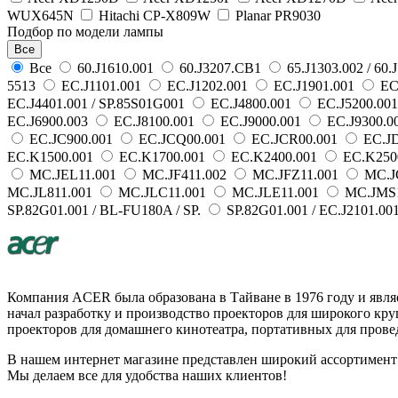
WUX645N
Hitachi CP-X809W
Planar PR9030
Подбор по модели лампы
Все
Все
60.J1610.001
60.J3207.CB1
65.J1303.002 / 60.
5513
EC.J1101.001
EC.J1202.001
EC.J1901.001
EC
EC.J4401.001 / SP.85S01G001
EC.J4800.001
EC.J5200.00
EC.J6900.003
EC.J8100.001
EC.J9000.001
EC.J9300.0
EC.JC900.001
EC.JCQ00.001
EC.JCR00.001
EC.JD
EC.K1500.001
EC.K1700.001
EC.K2400.001
EC.K250
MC.JEL11.001
MC.JF411.002
MC.JFZ11.001
MC.J
MC.JL811.001
MC.JLC11.001
MC.JLE11.001
MC.JMS1
SP.82G01.001 / BL-FU180A / SP.
SP.82G01.001 / EC.J2101.001
Компания ACER была образована в Тайване в 1976 году и явля
начал разработку и производство проекторов для широкого кр
проекторов для домашнего кинотеатра, портативных для прове
В нашем интернет магазине представлен широкий ассортимент 
Мы делаем все для удобства наших клиентов!