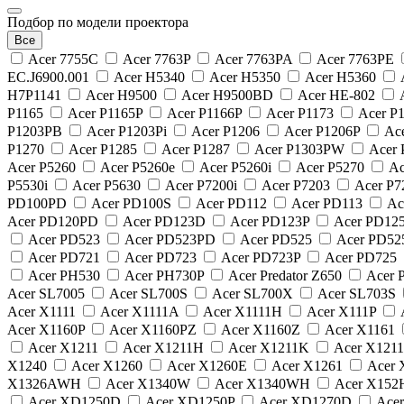
Подбор по модели проектора
Все
Acer 7755C
Acer 7763P
Acer 7763PA
Acer 7763PE
EC.J6900.001
Acer H5340
Acer H5350
Acer H5360
H7P1141
Acer H9500
Acer H9500BD
Acer HE-802
P1165
Acer P1165P
Acer P1166P
Acer P1173
Acer P
P1203PB
Acer P1203Pi
Acer P1206
Acer P1206P
Ace
P1270
Acer P1285
Acer P1287
Acer P1303PW
Acer
Acer P5260
Acer P5260e
Acer P5260i
Acer P5270
Ac
P5530i
Acer P5630
Acer P7200i
Acer P7203
Acer P
PD100PD
Acer PD100S
Acer PD112
Acer PD113
Ac
Acer PD120PD
Acer PD123D
Acer PD123P
Acer PD12
Acer PD523
Acer PD523PD
Acer PD525
Acer PD5
Acer PD721
Acer PD723
Acer PD723P
Acer PD725
Acer PH530
Acer PH730P
Acer Predator Z650
Acer 
Acer SL7005
Acer SL700S
Acer SL700X
Acer SL703S
Acer X1111
Acer X1111A
Acer X1111H
Acer X111P
Acer X1160P
Acer X1160PZ
Acer X1160Z
Acer X1161
Acer X1211
Acer X1211H
Acer X1211K
Acer X121
X1240
Acer X1260
Acer X1260E
Acer X1261
Acer
X1326AWH
Acer X1340W
Acer X1340WH
Acer X15
Acer XD1250D
Acer XD1250P
Acer XD1270D
Ace