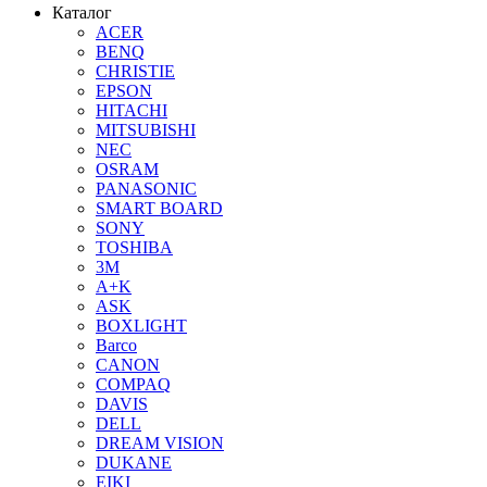
Каталог
ACER
BENQ
CHRISTIE
EPSON
HITACHI
MITSUBISHI
NEC
OSRAM
PANASONIC
SMART BOARD
SONY
TOSHIBA
3М
A+K
ASK
BOXLIGHT
Barco
CANON
COMPAQ
DAVIS
DELL
DREAM VISION
DUKANE
EIKI