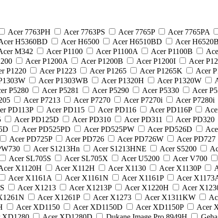
Acer 7763PH
Acer 7763PS
Acer 7765P
Acer 7765PA
Acer H5360BD
Acer H6500
Acer H6510BD
Acer H6520
Acer M342
Acer P1100
Acer P1100A
Acer P1100B
Ace
1200
Acer P1200A
Acer P1200B
Acer P1200I
Acer P1
r P1220
Acer P1223
Acer P1265
Acer P1265K
Acer 
 P1303W
Acer P1303WB
Acer P1320H
Acer P1320W
A
er P5280
Acer P5281
Acer P5290
Acer P5330
Acer P
7205
Acer P7213
Acer P7270
Acer P7270i
Acer P7280i
er PD113P
Acer PD115
Acer PD116
Acer PD116P
Ace
5
Acer PD125D
Acer PD310
Acer PD311
Acer PD320
25D
Acer PD525PD
Acer PD525PW
Acer PD526D
Ace
Acer PD725P
Acer PD726
Acer PD726W
Acer PD727
PW730
Acer S1213Hn
Acer S1213HNE
Acer S5200
Ac
Acer SL705S
Acer SL705X
Acer U5200
Acer V700
Acer X1120H
Acer X112H
Acer X1130
Acer X1130P
A
Acer X1161A
Acer X1161N
Acer X1161P
Acer X1173
1S
Acer X1213
Acer X1213P
Acer X1220H
Acer X12
 X1261N
Acer X1261P
Acer X1273
Acer X1311KW
Ac
2H
Acer XD1150
Acer XD1150D
Acer XD1150P
Acer 
r XD1280
Acer XD1280D
Dukane Image Pro 8949H
Geha