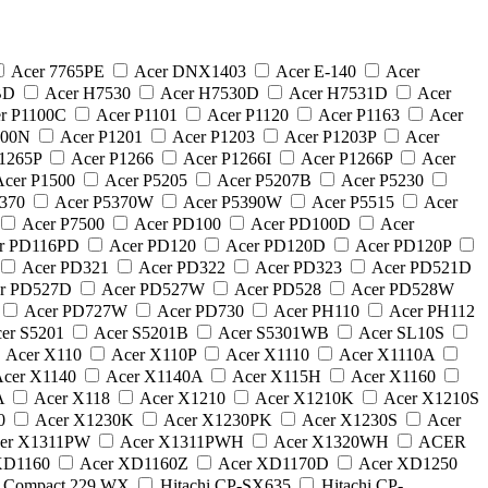
Acer 7765PE
Acer DNX1403
Acer E-140
Acer
BD
Acer H7530
Acer H7530D
Acer H7531D
Acer
r P1100C
Acer P1101
Acer P1120
Acer P1163
Acer
200N
Acer P1201
Acer P1203
Acer P1203P
Acer
P1265P
Acer P1266
Acer P1266I
Acer P1266P
Acer
cer P1500
Acer P5205
Acer P5207B
Acer P5230
5370
Acer P5370W
Acer P5390W
Acer P5515
Acer
Acer P7500
Acer PD100
Acer PD100D
Acer
r PD116PD
Acer PD120
Acer PD120D
Acer PD120P
Acer PD321
Acer PD322
Acer PD323
Acer PD521D
r PD527D
Acer PD527W
Acer PD528
Acer PD528W
Acer PD727W
Acer PD730
Acer PH110
Acer PH112
er S5201
Acer S5201B
Acer S5301WB
Acer SL10S
Acer X110
Acer X110P
Acer X1110
Acer X1110A
cer X1140
Acer X1140A
Acer X115H
Acer X1160
A
Acer X118
Acer X1210
Acer X1210K
Acer X1210S
30
Acer X1230K
Acer X1230PK
Acer X1230S
Acer
er X1311PW
Acer X1311PWH
Acer X1320WH
ACER
XD1160
Acer XD1160Z
Acer XD1170D
Acer XD1250
 Compact 229 WX
Hitachi CP-SX635
Hitachi CP-